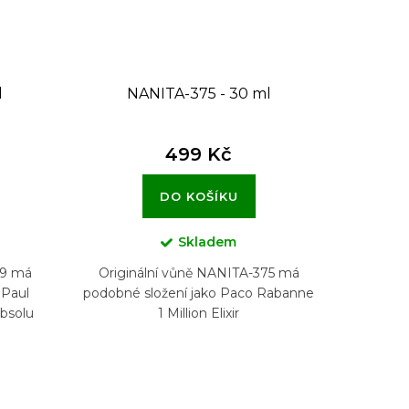
l
NANITA-375 - 30 ml
499 Kč
DO KOŠÍKU
Skladem
49 má
Originální vůně NANITA-375 má
 Paul
podobné složení jako Paco Rabanne
bsolu
1 Million Elixir