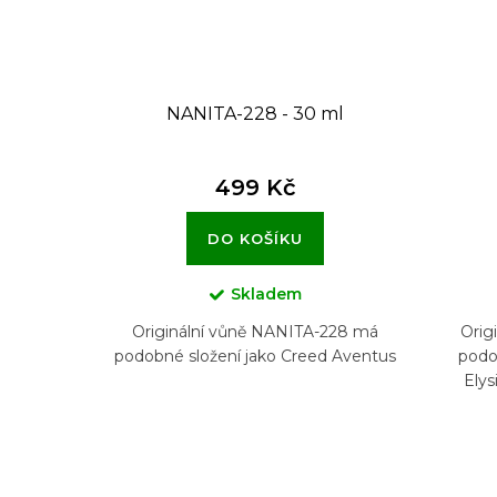
u
k
t
NANITA-228 - 30 ml
ů
499 Kč
DO KOŠÍKU
Skladem
Originální vůně NANITA-228 má
Orig
podobné složení jako Creed Aventus
podo
Ely