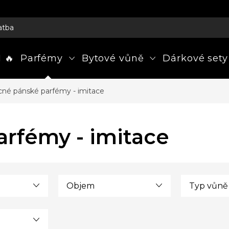
atba
 🔥
Parfémy
Bytové vůně
Dárkové sety
né pánské parfémy - imitace
rfémy - imitace
Objem
Typ vůně