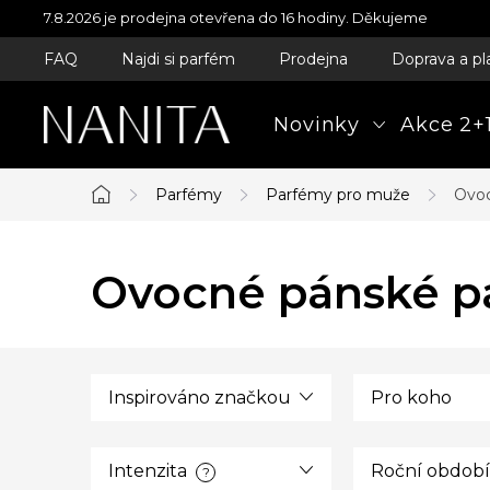
Přejít
7.8.2026 je prodejna otevřena do 16 hodiny. Děkujeme
na
FAQ
Najdi si parfém
Prodejna
Doprava a pl
obsah
Novinky
Akce 2+1
Parfémy
Parfémy pro muže
Ovoc
Domů
Ovocné pánské pa
Inspirováno značkou
Pro koho
Intenzita
Roční období
?