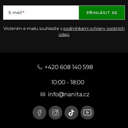
E-mail
PŘIHLÁSIT SE
Vložením e-mailu souhlasíte s
podmínkami ochrany osobních
údajů
Z
á
+420 608 140 598
p
10:00 - 18:00
a
t
info@nanita.cz
í