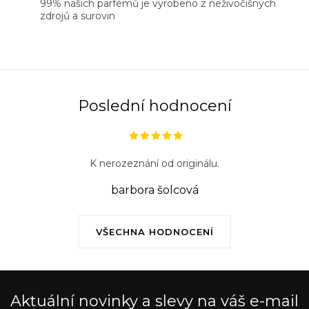
99% našich parfémů je vyrobeno z neživočišných
zdrojů a surovin
Poslední hodnocení
K nerozeznání od originálu.
barbora šolcová
VŠECHNA HODNOCENÍ
Aktuální novinky a slevy na váš e-mail