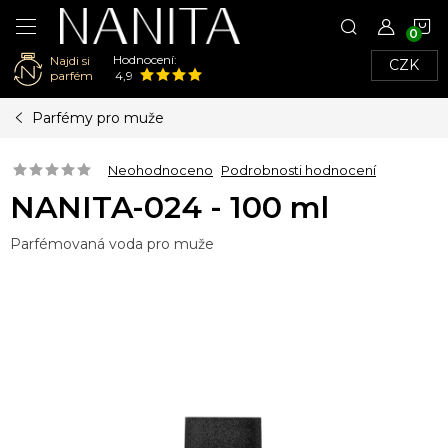
N
Hodnocení:
Najdi si
CZK
K
parfém
4,9
Přejít
Parfémy pro muže
na
obsah
Neohodnoceno
Podrobnosti hodnocení
NANITA-024 - 100 ml
Parfémovaná voda pro muže