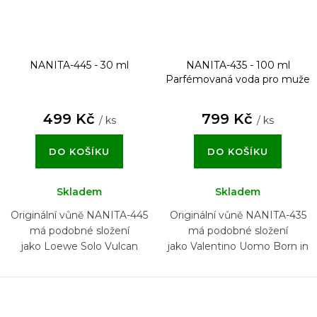
NANITA-445 - 30 ml
NANITA-435 - 100 ml
Parfémovaná voda pro muže
499 Kč
799 Kč
/ ks
/ ks
DO KOŠÍKU
DO KOŠÍKU
Skladem
Skladem
Originální vůně NANITA-445
Originální vůně NANITA-435
má podobné složení
má podobné složení
jako Loewe Solo Vulcan
jako Valentino Uomo Born in
Roma Green Stravaganza