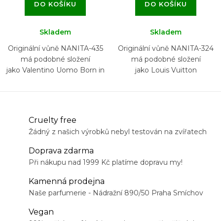
DO KOŠÍKU
DO KOŠÍKU
Skladem
Skladem
Originální vůně NANITA-435
Originální vůně NANITA-324
má podobné složení
má podobné složení
jako Valentino Uomo Born in
jako Louis Vuitton
Roma Green Stravaganza
L'Immensité
Cruelty free
Žádný z našich výrobků nebyl testován na zvířatech
Doprava zdarma
Při nákupu nad 1999 Kč platíme dopravu my!
Kamenná prodejna
Naše parfumerie - Nádražní 890/50 Praha Smíchov
Vegan