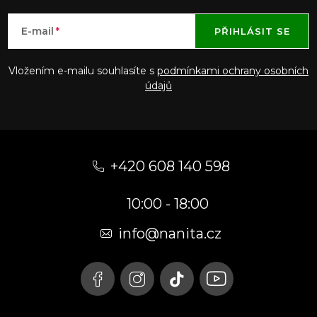
E-mail
PŘIHLÁSIT SE
Vložením e-mailu souhlasíte s
podmínkami ochrany osobních
údajů
Z
á
+420 608 140 598
p
10:00 - 18:00
a
t
info@nanita.cz
í