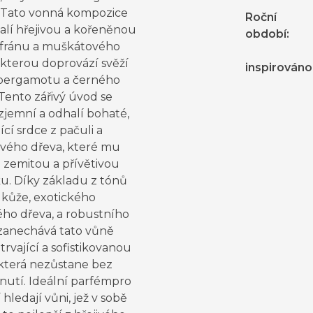
 Tato vonná kompozice
Roční
alí hřejivou a kořeněnou
období
:
afránu a muškátového
 kterou doprovází svěží
inspirováno
bergamotu a černého
Tento zářivý úvod se
zjemní a odhalí bohaté,
ící srdce z pačuli a
ového dřeva, které mu
 zemitou a přívětivou
u. Díky základu z tónů
kůže, exotického
ho dřeva, a robustního
zanechává tato vůně
rvající a sofistikovanou
 která nezůstane bez
nutí. Ideální parfémpro
í hledají vůni, jež v sobě