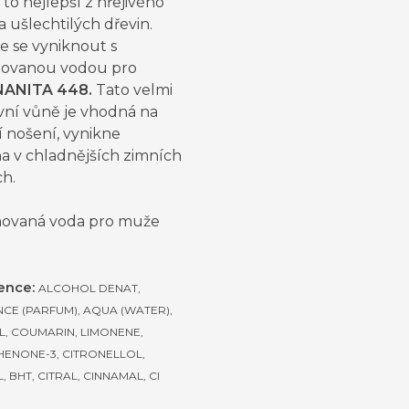
 to nejlepší z hřejivého
a ušlechtilých dřevin.
e se vyniknout s
ovanou vodou pro
NANITA 448.
Tato velmi
vní vůně je vhodná na
 nošení, vynikne
a v chladnějších zimních
ch.
ovaná voda pro muže
ience:
ALCOHOL DENAT,
CE (PARFUM), AQUA (WATER),
L, COUMARIN, LIMONENE,
ENONE-3, CITRONELLOL,
 BHT, CITRAL, CINNAMAL, CI