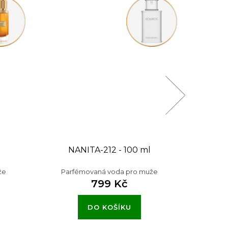
NANITA-212 - 100 ml
NA
že
Parfémovaná voda pro muže
Par
799 Kč
DO KOŠÍKU