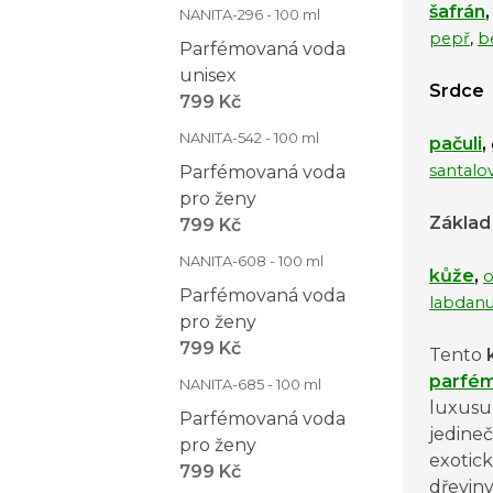
šafrán
NANITA-296 - 100 ml
pepř
,
b
Parfémovaná voda
unisex
Srdce
799 Kč
NANITA-542 - 100 ml
pačuli
,
santalo
Parfémovaná voda
pro ženy
Základ
799 Kč
NANITA-608 - 100 ml
kůže
,
Parfémovaná voda
labdan
pro ženy
799 Kč
Tento
parfé
NANITA-685 - 100 ml
luxusu 
Parfémovaná voda
jedine
pro ženy
exotic
799 Kč
dřeviny