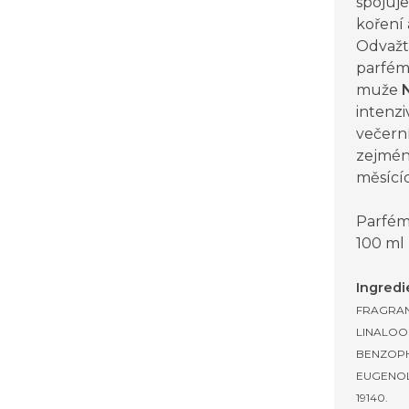
spojuje
koření 
Odvažt
parfém
muže
intenzi
večerní
zejmén
měsící
Parfém
100 ml
Ingred
FRAGRAN
LINALOO
BENZOPH
EUGENOL,
19140.