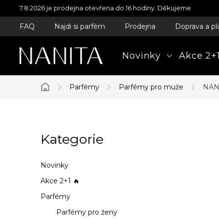
Přejít
7.8.2026 je prodejna otevřena do 16 hodiny. Děkujeme
na
FAQ
Najdi si parfém
Prodejna
Doprava a pl
obsah
Novinky
Akce 2+1
Parfémy
Parfémy pro muže
NANI
Domů
P
Kategorie
Přeskočit
o
kategorie
s
Novinky
t
Akce 2+1 🔥
Parfémy
r
Parfémy pro ženy