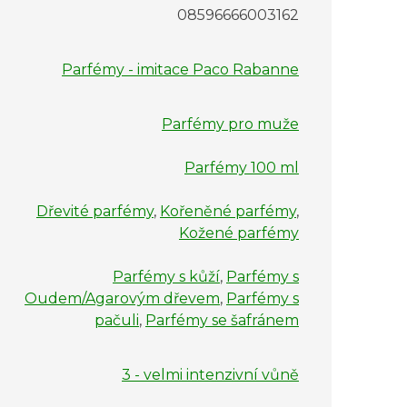
08596666003162
Parfémy - imitace Paco Rabanne
Parfémy pro muže
Parfémy 100 ml
Dřevité parfémy
,
Kořeněné parfémy
,
Kožené parfémy
Parfémy s kůží
,
Parfémy s
Oudem/Agarovým dřevem
,
Parfémy s
pačuli
,
Parfémy se šafránem
3 - velmi intenzivní vůně