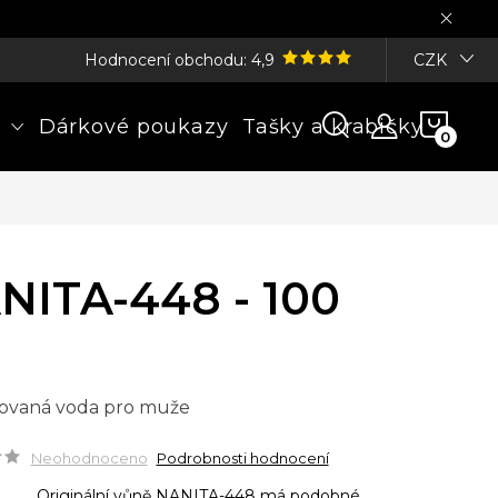
Hodnocení obchodu: 4,9
CZK
NÁK
Dárkové poukazy
Tašky a krabičky
KOŠÍ
NITA-448 - 100
ovaná voda pro muže
Neohodnoceno
Podrobnosti hodnocení
Originální vůně NANITA-448 má podobné