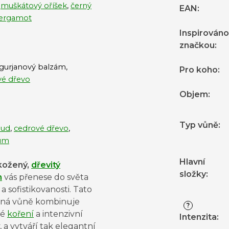
,
muškátový oříšek
,
černý
EAN
:
ergamot
Inspirováno
značkou
:
gurjanový balzám,
Pro koho
:
vé dřevo
Objem
:
Typ vůně
:
oud
,
cedrové dřevo
,
um
Hlavní
kožený,
dřevitý
složky
:
m
vás přenese do světa
a sofistikovanosti. Tato
čná vůně kombinuje
?
ké
koření
a intenzivní
Intenzita
:
, a vytváří tak elegantní