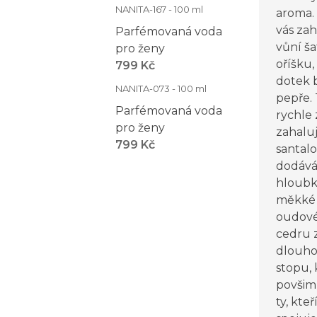
NANITA-167 - 100 ml
aroma.
vás zah
Parfémovaná voda
vůní š
pro ženy
oříšku,
799 Kč
dotek 
NANITA-073 - 100 ml
pepře. 
Parfémovaná voda
rychle 
pro ženy
zahaluj
799 Kč
santal
dodává
hloubk
měkké 
oudové
cedru 
dlouhot
stopu,
povšim
ty, kteř