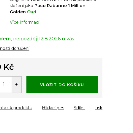
složení jako
Paco Rabanne 1 Million
Golden
Oud
Více informací
adem
12.8.2026
osti doručení
 Kč
á
VLOŽIT DO KOŠÍKU
otaz k produktu
Hlídací pes
Sdílet
Tisk