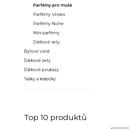
a
Parfémy pro muže
n
Parfémy Unisex
n
Parfémy Niche
í
Mini parfémy
Dárkové sety
p
Bytové vůně
a
Dárkové sety
n
Dárkové poukazy
e
Tašky a krabičky
l
Top 10 produktů