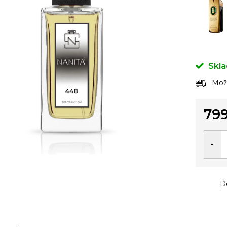
Skl
Možn
799
Měrn
cena:
D