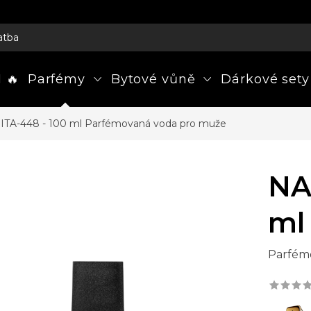
atba
 🔥
Parfémy
Bytové vůně
Dárkové sety
TA-448 - 100 ml
Parfémovaná voda pro muže
NA
ml
Parfém