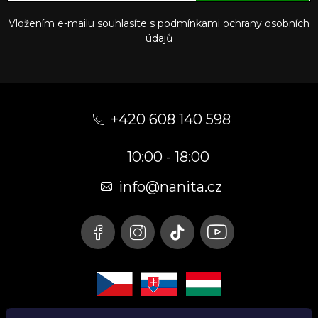
Vložením e-mailu souhlasíte s
podmínkami ochrany osobních
údajů
Z
á
+420 608 140 598
p
10:00 - 18:00
a
t
info@nanita.cz
í