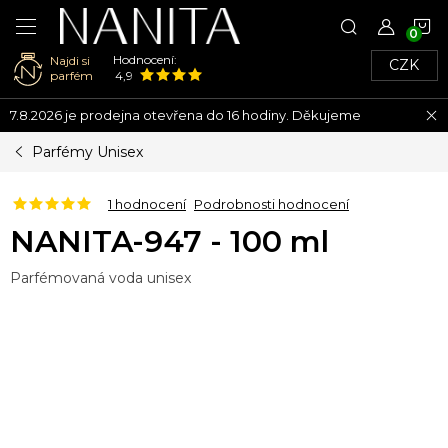
N
Hodnocení:
Najdi si
CZK
K
parfém
4,9
Přejít
7.8.2026 je prodejna otevřena do 16 hodiny. Děkujeme
na
obsah
Parfémy Unisex
1 hodnocení
Podrobnosti hodnocení
NANITA-947 - 100 ml
Parfémovaná voda unisex