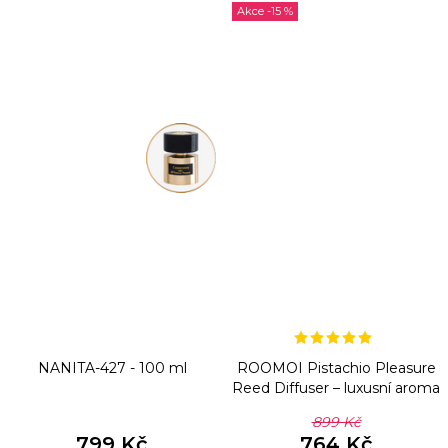
-15 %
NANITA-427 - 100 ml
ROOMOI Pistachio Pleasure
Reed Diffuser – luxusní aroma
difuzér 500ml
899 Kč
799 Kč
764 Kč