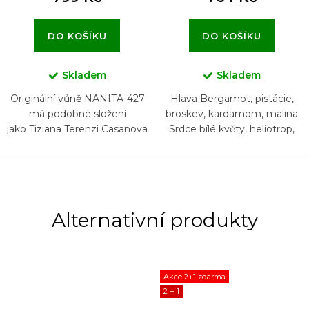
DO KOŠÍKU
DO KOŠÍKU
Skladem
Skladem
Originální vůně NANITA-427
Hlava Bergamot, pistácie,
má podobné složení
broskev, kardamom, malina
jako Tiziana Terenzi Casanova
Srdce bílé květy, heliotrop,
konvalinka, fialka, pelargónie...
Akce 2+1 zdarma
2 + 1