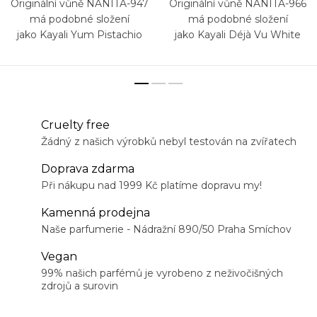
Originální vůně NANITA-947
Originální vůně NANITA-966
má podobné složení
má podobné složení
jako Kayali Yum Pistachio
jako Kayali Déjà Vu White
Gelato 33
Flower 57
Cruelty free
Žádný z našich výrobků nebyl testován na zvířatech
Doprava zdarma
Při nákupu nad 1999 Kč platíme dopravu my!
Kamenná prodejna
Naše parfumerie - Nádražní 890/50 Praha Smíchov
Vegan
99% našich parfémů je vyrobeno z neživočišných
zdrojů a surovin