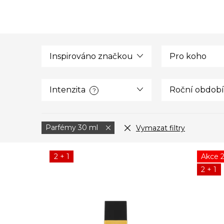
Inspirováno značkou
Pro koho
Intenzita
Roční období
?
Parfémy 30 ml
Vymazat filtry
V
2 + 1
Akce 
ý
2 + 1
p
i