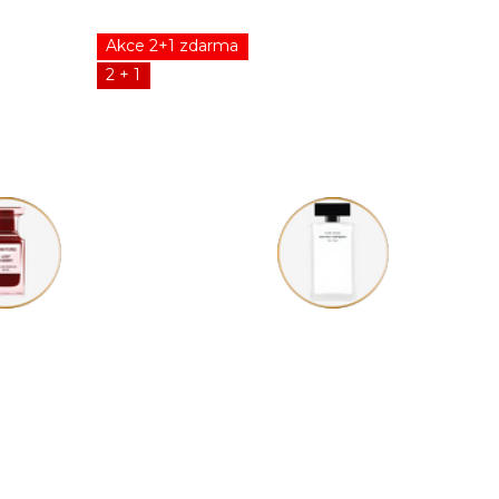
Akce 2+1 zdarma
2 + 1