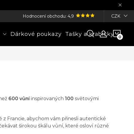
Hodnocení obchodu: 4,9
CZK
NÁK
Dárkové poukazy
Tašky a krabičky
KOŠÍ
 než
600 vůní
inspirovaných
100
světovými
ně z Francie, abychom vám přinesli autentické
kávat širokou škálu vůní, které osloví různé