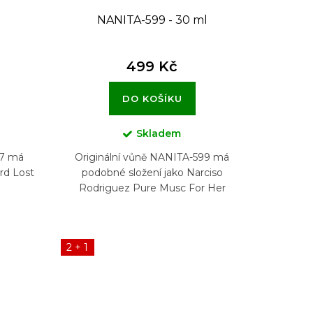
l
NANITA-599 - 30 ml
499 Kč
DO KOŠÍKU
Skladem
37 má
Originální vůně NANITA-599 má
rd Lost
podobné složení jako Narciso
Rodriguez Pure Musc For Her
2 + 1