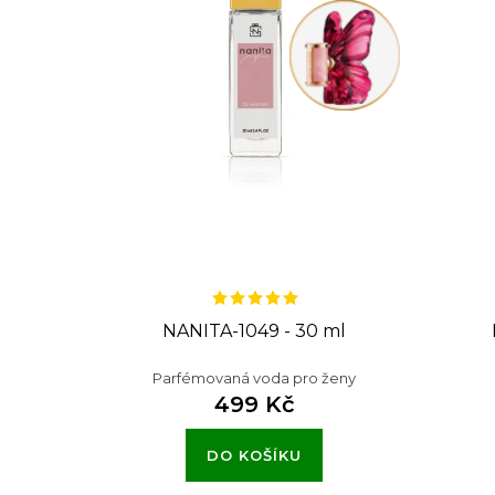
s
p
r
o
d
u
k
t
NANITA-1049 - 30 ml
ů
Parfémovaná voda pro ženy
499 Kč
DO KOŠÍKU