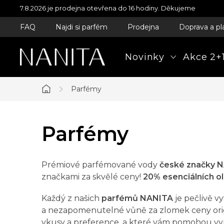
Přejít
7.8.2026 je prodejna otevřena do 16 hodiny. Děkujeme
na
FAQ
Najdi si parfém
Prodejna
Doprava a pl
obsah
Novinky
Akce 2+1
Parfémy
Domů
Parfémy
Prémiové parfémované vody
české značky 
značkami za skvělé ceny!
20% esenciálních ol
Každý z našich
parfémů NANITA
je pečlivě v
a nezapomenutelné vůně za zlomek ceny origi
vkusy a preference, a které vám pomohou vyj