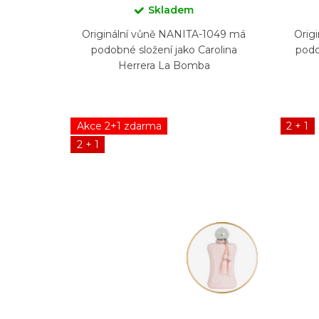
Skladem
Originální vůně NANITA-1049 má
Orig
podobné složení jako Carolina
podo
Herrera La Bomba
Akce 2+1 zdarma
2 + 1
2 + 1