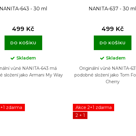
NANITA-643 - 30 ml
NANITA-637 - 30 m
499 Kč
499 Kč
DO KOŠÍKU
DO KOŠÍKU
Skladem
Skladem
inální vůně NANITA-643 má
Originální vůně NANITA-6
 složení jako Armani My Way
podobné složení jako Tom Fo
Cherry
2+1 zdarma
Akce 2+1 zdarma
2 + 1