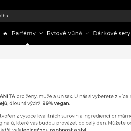
atba
 🔥
Parfémy
Bytové vůně
Dárkové sety
NANITA
pro ženy, muže a unisex. U nás si vyberete z více
ejů
, dlouhá výdrž,
99% vegan
.
ytvořen z vysoce kvalitních surovin a ingrediencí primár
nálů, které vás budou provázet po celý den. Můžete oče
ádřit vaši
jedinečnou osobnost a styl.