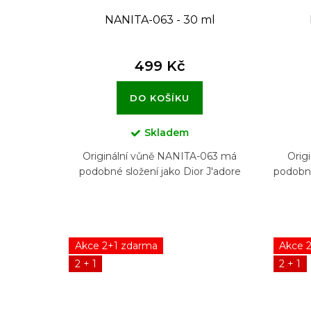
NANITA-063 - 30 ml
499 Kč
DO KOŠÍKU
Skladem
Originální vůně NANITA-063 má
Orig
podobné složení jako Dior J'adore
podobné
Akce 2+1 zdarma
Akce 
2 + 1
2 + 1