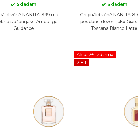
Skladem
Skladem
inální vůně NANITA-899 má
Originální vůně NANITA-8
bné složení jako Amouage
podobné složení jako Giardi
Guidance
Toscana Bianco Latte
Akce 2+1 zdarma
2 + 1