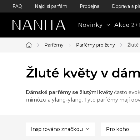
Přejít
FAQ
Najdi si parfém
Prodejna
Doprava a pl
na
obsah
Novinky
Akce 2+1
Parfémy
Parfémy pro ženy
Žluté
Domů
Žluté květy v dá
Dámské parfémy se žlutými květy
často evoku
mimózu a ylang-ylang. Tyto parfémy mají obvy
Inspirováno značkou
Pro koho