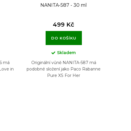
l
NANITA-587 - 30 ml
499 Kč
DO KOŠÍKU
Skladem
26 má
Originální vůně NANITA-587 má
Love in
podobné složení jako Paco Rabanne
Pure XS For Her