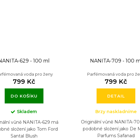
NANITA-629 - 100 ml
NANITA-709 - 100 m
rfémovaná voda pro ženy
Parfémovaná voda pro ž
799 Kč
799 Kč
DO KOŠÍKU
DETAIL
Skladem
Brzy naskladníme
Originální vůně NANITA-7
inální vůně NANITA-629 má
podobné složení jako De 
bné složení jako Tom Ford
Parfums Safanad
Santal Blush