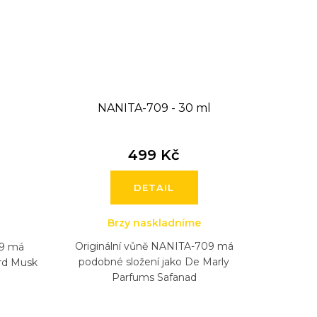
l
NANITA-709 - 30 ml
499 Kč
DETAIL
Brzy naskladníme
Originální vůně NANITA-709 má
69 má
podobné složení jako De Marly
rd Musk
Parfums Safanad