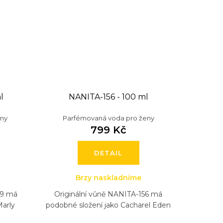
l
NANITA-156 - 100 ml
eny
Parfémovaná voda pro ženy
799 Kč
DETAIL
Brzy naskladníme
09 má
Originální vůně NANITA-156 má
Marly
podobné složení jako Cacharel Eden