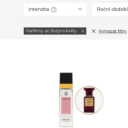
Intenzita
Roční období
?
Parfémy se žlutými květy
Vymazat filtry
V
ý
p
i
s
p
r
o