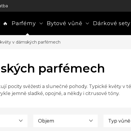
atba
 🔥
Parfémy
Bytové vůně
Dárkové sety
 květy v dámských parfémech
mských parfémech
jí pocity svěžesti a slunečné pohody. Typické květy v tét
kle jemně sladké, opojné, a někdy i citrusové tóny.
Objem
Typ vůně