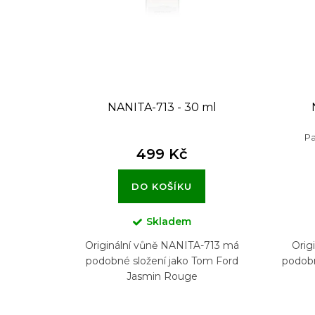
d
u
k
t
NANITA-713 - 30 ml
ů
Pa
499 Kč
DO KOŠÍKU
Skladem
Originální vůně NANITA-713 má
Orig
podobné složení jako Tom Ford
podobn
Jasmin Rouge