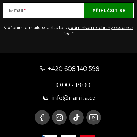
E-mail
PŘIHLÁSIT SE
Vložením e-mailu souhlasíte s
podmínkami ochrany osobních
údajů
Z
á
+420 608 140 598
p
10:00 - 18:00
a
t
info@nanita.cz
í