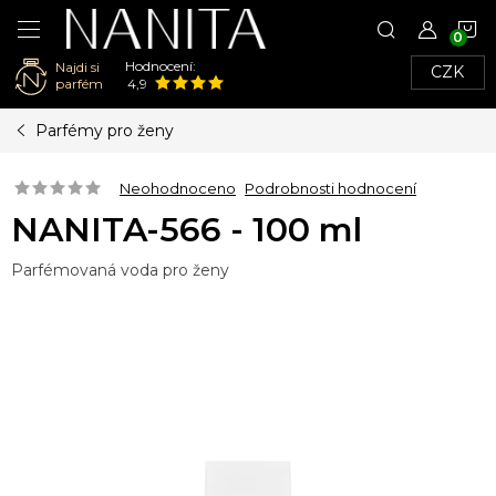
N
Hodnocení:
Najdi si
CZK
K
parfém
4,9
Přejít
Parfémy pro ženy
na
obsah
Neohodnoceno
Podrobnosti hodnocení
NANITA-566 - 100 ml
Parfémovaná voda pro ženy