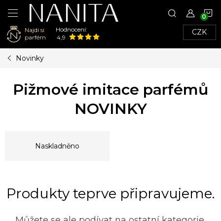
N
Hodnocení:
Najdi si
CZK
K
parfém
4,9
Přejít
Novinky
na
obsah
Pižmové imitace parfémů
NOVINKY
Naskladněno
Produkty teprve připravujeme.
Můžete se ale podívat na ostatní kategorie.