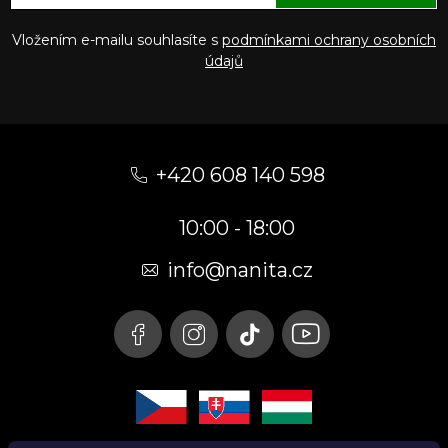
Vložením e-mailu souhlasíte s
podmínkami ochrany osobních
údajů
Z
á
+420 608 140 598
p
10:00 - 18:00
a
t
info@nanita.cz
í