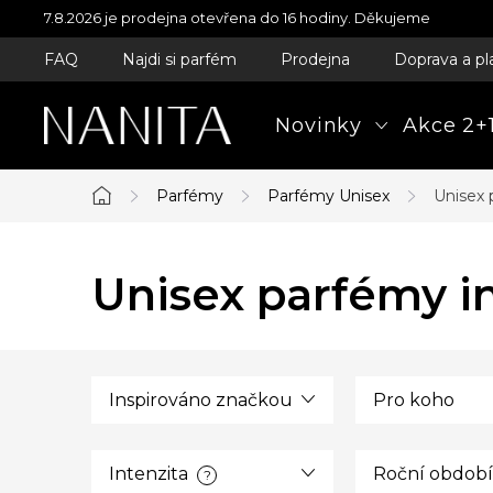
Přejít
7.8.2026 je prodejna otevřena do 16 hodiny. Děkujeme
na
FAQ
Najdi si parfém
Prodejna
Doprava a pl
obsah
Novinky
Akce 2+1
Parfémy
Parfémy Unisex
Unisex 
Domů
Unisex parfémy in
Inspirováno značkou
Pro koho
Intenzita
Roční období
?