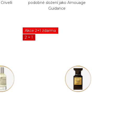
rivelli
podobné složení jako Amouage
Guidance
Akce 2+1 zdarma
2 + 1