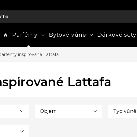
atba
 🔥
Parfémy
Bytové vůně
Dárkové sety
parfémy inspirované Lattafa
spirované Lattafa
Objem
Typ vůně