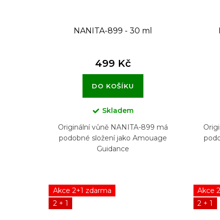
k
t
NANITA-899 - 30 ml
ů
499 Kč
DO KOŠÍKU
Skladem
Originální vůně NANITA-899 má
Orig
podobné složení jako Amouage
podo
Guidance
Akce 2+1 zdarma
Akce 
2 + 1
2 + 1