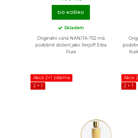
DO KOŠÍKU
Skladem
Originální vůně NANITA-752 má
Orig
podobné složení jako Xerjoff Erba
podobn
Pura
Kur
Akce 2+1 zdarma
Akce 
2 + 1
2 + 1