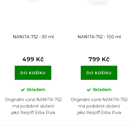
d
u
k
t
NANITA-752 - 30 ml
NANITA-752 - 100 ml
ů
499 Kč
799 Kč
DO KOŠÍKU
DO KOŠÍKU
Skladem
Skladem
Originální vůně NANITA-752
Originální vůně NANITA-752
má podobné složení
má podobné složení
jako Xerjoff Erba Pura
jako Xerjoff Erba Pura