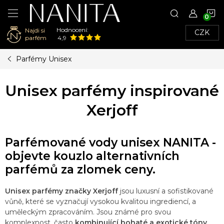
N
Hodnocení:
Najdi si
CZK
K
parfém
4,9
Přejít
Parfémy Unisex
na
obsah
Unisex parfémy inspirované
Xerjoff
Parfémované vody unisex NANITA -
objevte kouzlo alternativních
parfémů za zlomek ceny.
Unisex parfémy značky Xerjoff
jsou luxusní a sofistikované
vůně, které se vyznačují vysokou kvalitou ingrediencí, a
uměleckým zpracováním. Jsou známé pro svou
komplexnost, často
kombinující bohaté a exotické tóny,