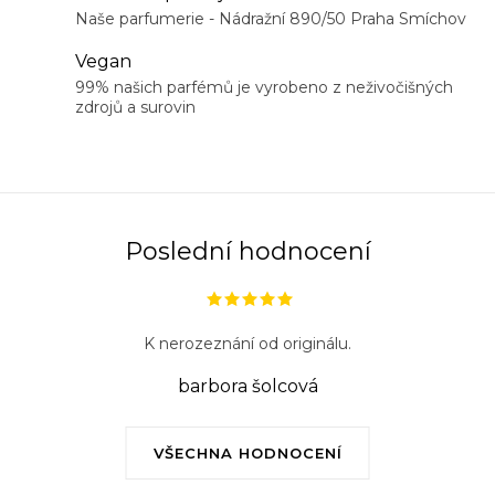
c
Naše parfumerie - Nádražní 890/50 Praha Smíchov
í
Vegan
p
99% našich parfémů je vyrobeno z neživočišných
r
zdrojů a surovin
v
k
y
v
ý
Poslední hodnocení
p
i
s
K nerozeznání od originálu.
u
barbora šolcová
VŠECHNA HODNOCENÍ