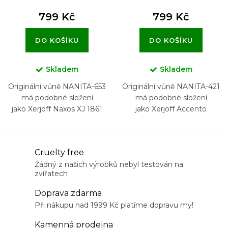
799 Kč
799 Kč
DO KOŠÍKU
DO KOŠÍKU
Skladem
Skladem
Originální vůně NANITA-653
Originální vůně NANITA-421
má podobné složení
má podobné složení
jako Xerjoff Naxos XJ 1861
jako Xerjoff Accento
O
Cruelty free
v
Žádný z našich výrobků nebyl testován na
zvířatech
l
á
Doprava zdarma
d
Při nákupu nad 1999 Kč platíme dopravu my!
a
Kamenná prodejna