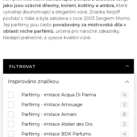
jako jsou vzácné dřeviny, koření, květiny a ambra,
které
vytvářejí dlouhotrvající a elegantní vůně. Značka Xerjoff
pochází z Itálie a byla založena v roce 2003 Sergiem Momo.
Její parfémy jsou často
považovány za mistrovská díla v
oblasti niche parfémů
, určená pro náročné zákazníky,
hledající jedinečné, a vysoce kvalitní vůně.
FILTROVAT
Inspirováno značkou
Parfémy - imitace Acqua Di Parma
4
Parfémy - imitace Amouage
2
Parfémy - imitace Armani
8
Parfémy - imitace Atelier des Ors
2
Parfémy - imitace BDK Parfums
4