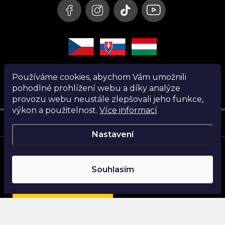
Používáme cookies, abychom Vám umožnili
pohodlné prohlížení webu a díky analýze
provozu webu neustále zlepšovali jeho funkce,
výkon a použitelnost.
Více informací
Instagram
Nastavení
Copyright 2026
Nanita.cz
. Všechna práva vyhrazena.
Souhlasím
Vytvořil Shoptet
Najdi si parfém