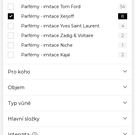
Parfémy - imitace Tom Ford
54
Parfémy - imitace Xerjoff
8
Parfémy - imitace Yves Saint Laurent
4
Parfémy - imitace Zadig & Voltaire
2
Parfémy - imitace Niche
1
Parfémy - imitace Kajal
2
Pro koho
Objem
Typ vůně
Hlavní složky
Intenzita
?