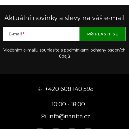
Aktuální novinky a slevy na váš e-mail
E-mail
PŘIHLÁSIT SE
Vložením e-mailu souhlasíte s
podmínkami ochrany osobních
údajů
Z
á
+420 608 140 598
p
10:00 - 18:00
a
t
info@nanita.cz
í