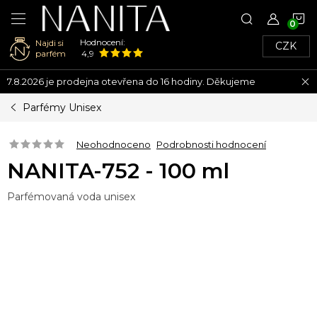
N
Hodnocení:
Najdi si
CZK
K
parfém
4,9
Přejít
7.8.2026 je prodejna otevřena do 16 hodiny. Děkujeme
na
obsah
Parfémy Unisex
Neohodnoceno
Podrobnosti hodnocení
NANITA-752 - 100 ml
Parfémovaná voda unisex