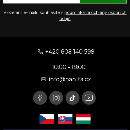
Vložením e-mailu souhlasíte s
podmínkami ochrany osobních
údajů
Z
á
+420 608 140 598
p
10:00 - 18:00
a
t
info@nanita.cz
í