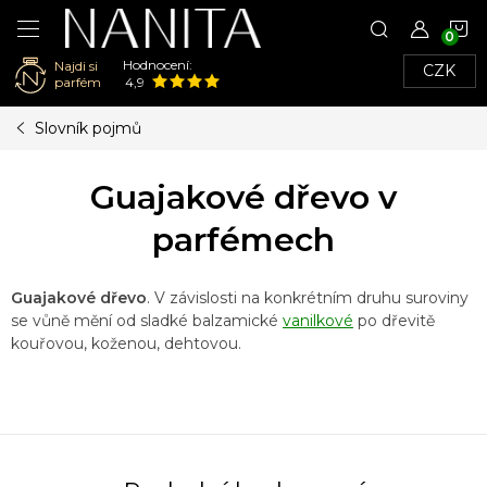
N
Hodnocení:
Najdi si
CZK
K
parfém
4,9
Přejít
Slovník pojmů
na
obsah
Guajakové dřevo v
parfémech
Guajakové dřevo
. V závislosti na konkrétním druhu suroviny
se vůně mění od sladké balzamické
vanilkové
po dřevitě
kouřovou, koženou, dehtovou.