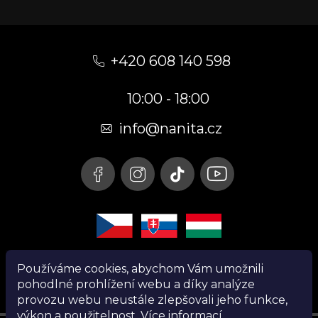
Z
á
+420 608 140 598
p
10:00 - 18:00
a
t
info@nanita.cz
í
Používáme cookies, abychom Vám umožnili
pohodlné prohlížení webu a díky analýze
provozu webu neustále zlepšovali jeho funkce,
výkon a použitelnost.
Více informací