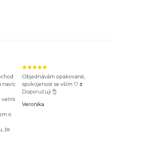
obchod
Objednávám opakovaně,
a navíc
spokojenost se vším 🤍🌷
Doporučuji 👌
 velmi
Veronika
jem o
, že