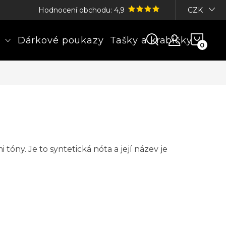
Hodnocení obchodu: 4,9
CZK
NÁK
Dárkové poukazy
Tašky a krabičky
KOŠÍ
 tóny. Je to syntetická nóta a její název je