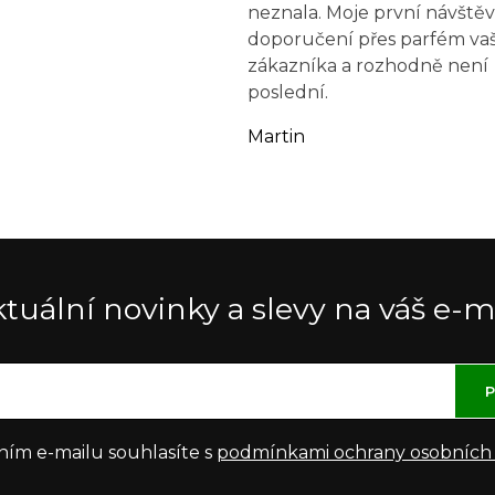
neznala. Moje první návštěv
doporučení přes parfém va
zákazníka a rozhodně není
poslední.
Martin
tuální novinky a slevy na váš e-m
P
ním e-mailu souhlasíte s
podmínkami ochrany osobních