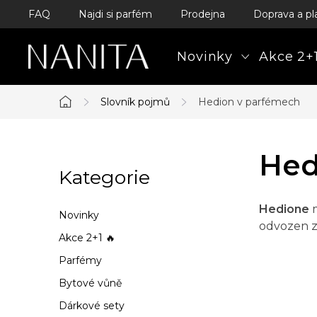
Přejít
FAQ
Najdi si parfém
Prodejna
Doprava a pl
na
obsah
Novinky
Akce 2+1
Slovník pojmů
Hedion v parfémech
Domů
P
Hed
Kategorie
Přeskočit
o
kategorie
s
Hedione
m
Novinky
odvozen z
t
Akce 2+1 🔥
Parfémy
r
Bytové vůně
a
Dárkové sety