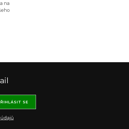
a na
šeho
ail
ŘIHLÁSIT SE
 údajů