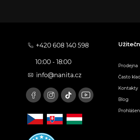
Z
á
Užiteč
+420 608 140 598
p
10:00 - 18:00
a
Prodejna
t
info@nanita.cz
Často kla
í
Kontakty
Blog
Prohlášen