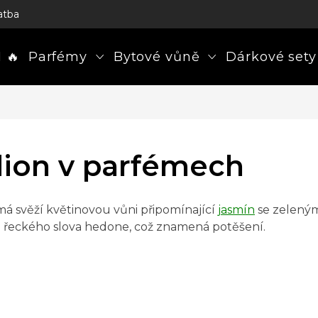
atba
 🔥
Parfémy
Bytové vůně
Dárkové sety
ion v parfémech
á svěží květinovou vůni připomínající
jasmín
se zelenými
 řeckého slova hedone, což znamená potěšení.