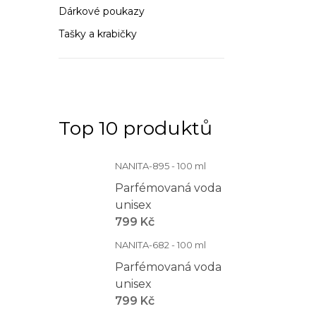
n
Dárkové poukazy
n
Tašky a krabičky
í
p
a
Top 10 produktů
n
e
NANITA-895 - 100 ml
Parfémovaná voda
l
unisex
799 Kč
NANITA-682 - 100 ml
Parfémovaná voda
unisex
799 Kč