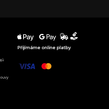
Přijímáme online platby
ajů
louvy