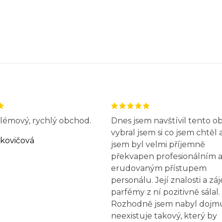
émový, rychlý obchod.
Dnes jsem navštívil tento 
vybral jsem si co jsem chtěl 
rkovičová
jsem byl velmi příjemně
překvapen profesionálním a
erudovaným přístupem
personálu. Její znalosti a zá
parfémy z ní pozitivně sálal.
Rozhodně jsem nabyl dojmu
neexistuje takový, který by