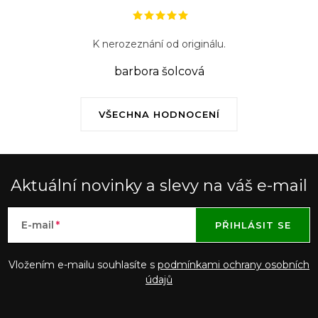
K nerozeznání od originálu.
barbora šolcová
VŠECHNA HODNOCENÍ
Aktuální novinky a slevy na váš e-mail
E-mail
PŘIHLÁSIT SE
Vložením e-mailu souhlasíte s
podmínkami ochrany osobních
údajů