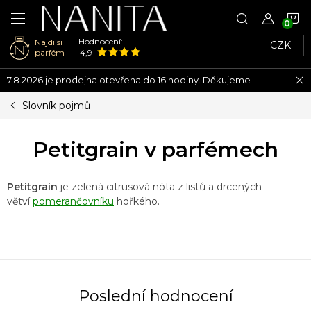
N
Hodnocení:
Najdi si
CZK
K
parfém
4,9
Přejít
7.8.2026 je prodejna otevřena do 16 hodiny. Děkujeme
na
obsah
Slovník pojmů
Petitgrain v parfémech
Petitgrain
je zelená citrusová nóta z listů a drcených
větví
pomerančovníku
hořkého.
Poslední hodnocení