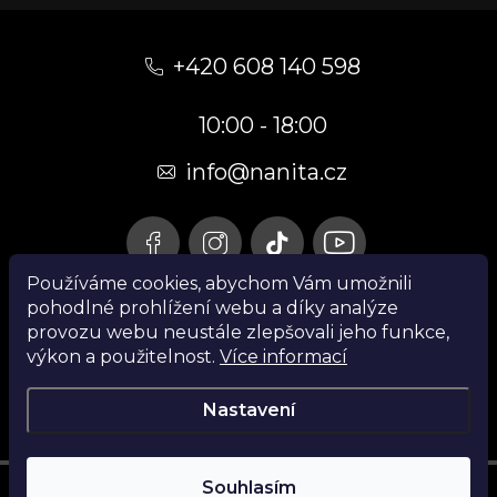
Z
á
+420 608 140 598
p
10:00 - 18:00
a
t
info@nanita.cz
í
Používáme cookies, abychom Vám umožnili
pohodlné prohlížení webu a díky analýze
provozu webu neustále zlepšovali jeho funkce,
výkon a použitelnost.
Více informací
Nastavení
Souhlasím
Instagram