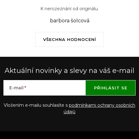
K nerozeznání od originálu.
barbora šolcová
VŠECHNA HODNOCENÍ
Aktuální novinky a slevy na váš e-mail
E-mail
PŘIHLÁSIT SE
Vložením e-mailu souhlasíte s
podmínkami ochrany osobních
údajů
Z