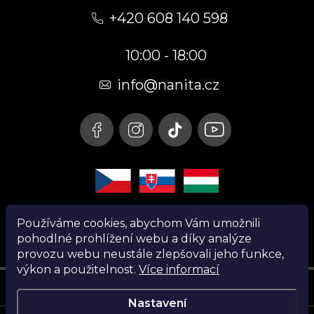
á
+420 608 140 598
p
10:00 - 18:00
a
t
info@nanita.cz
í
Používáme cookies, abychom Vám umožnili
pohodlné prohlížení webu a díky analýze
provozu webu neustále zlepšovali jeho funkce,
výkon a použitelnost.
Více informací
Instagram
Nastavení