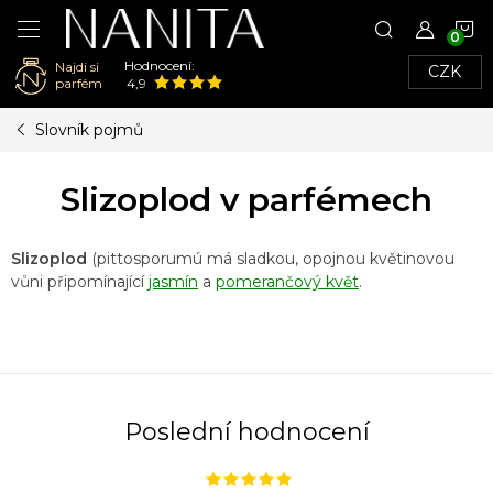
N
Hodnocení:
Najdi si
CZK
K
parfém
4,9
Přejít
Slovník pojmů
na
obsah
Slizoplod v parfémech
Slizoplod
(pittosporumú má sladkou, opojnou květinovou
vůni připomínající
jasmín
a
pomerančový květ
.
Poslední hodnocení