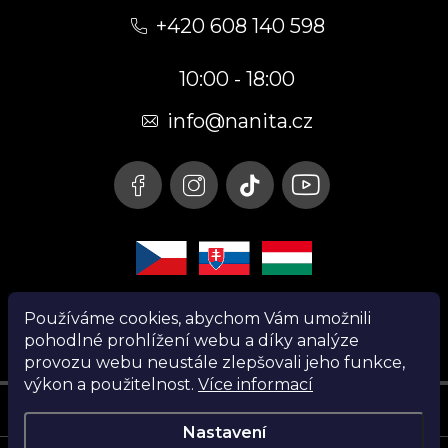
á
+420 608 140 598
p
10:00 - 18:00
a
t
info@nanita.cz
í
Používáme cookies, abychom Vám umožnili
pohodlné prohlížení webu a díky analýze
provozu webu neustále zlepšovali jeho funkce,
výkon a použitelnost.
Více informací
Instagram
Nastavení