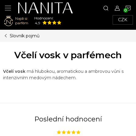
N
Hodnocení:
Najdi si
CZK
K
parfém
4,9
Přejít
Slovník pojmů
na
obsah
Včelí vosk v parfémech
Včelí vosk
má hlubokou, aromatickou a ambrovou vůni s
intenzivním medovým nádechem.
Poslední hodnocení