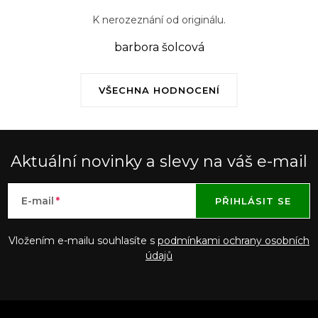
K nerozeznání od originálu.
barbora šolcová
VŠECHNA HODNOCENÍ
Aktuální novinky a slevy na váš e-mail
E-mail
PŘIHLÁSIT SE
Vložením e-mailu souhlasíte s
podmínkami ochrany osobních
údajů
Z