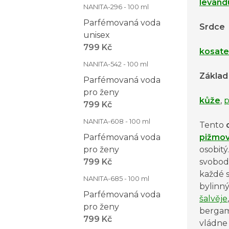
levand
NANITA-296 - 100 ml
Parfémovaná voda
Srdce
unisex
799 Kč
kosat
NANITA-542 - 100 ml
Základ
Parfémovaná voda
pro ženy
kůže
,
p
799 Kč
NANITA-608 - 100 ml
Tento
Parfémovaná voda
pižmo
pro ženy
osobitý
799 Kč
svobodn
každé s
NANITA-685 - 100 ml
bylinn
Parfémovaná voda
šalvěje
pro ženy
bergam
799 Kč
vládne