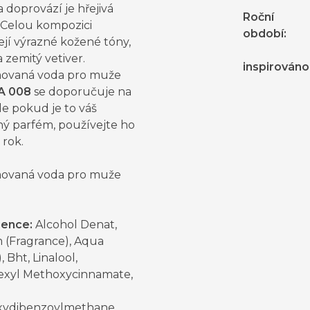
a doprovází je hřejivá
Roční
 Celou kompozici
období
:
jí výrazné kožené tóny,
a zemitý vetiver.
inspirováno
ovaná voda pro muže
A 008
se doporučuje na
le pokud je to váš
ný parfém, používejte ho
 rok.
ovaná voda pro muže
ience:
Alcohol Denat,
 (Fragrance), Aqua
, Bht, Linalool,
exyl Methoxycinnamate,
ydibenzoylmethane,