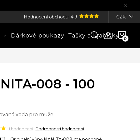
Hodnocení obchodu: 4,9
CZK
NÁK
Dárkové poukazy
Tašky a krabičky
KOŠÍ
NITA-008 - 100
ovaná voda pro muže
1 hodnocení
Podrobnosti hodnocení
Originální vůně NANITA-008 má podobné