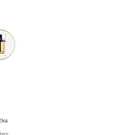
čka
otem