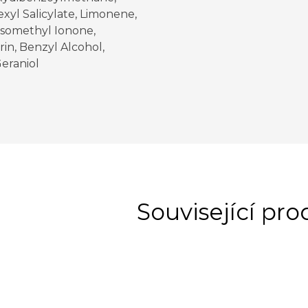
xyl Salicylate, Limonene,
Isomethyl Ionone,
in, Benzyl Alcohol,
Geraniol
Související pr