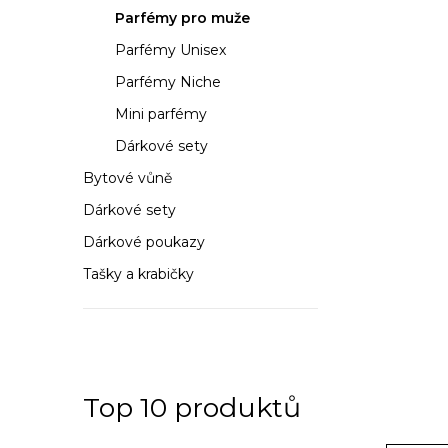
a
Parfémy pro muže
n
Parfémy Unisex
n
Parfémy Niche
í
Mini parfémy
Dárkové sety
p
Bytové vůně
a
Dárkové sety
n
Dárkové poukazy
e
Tašky a krabičky
l
Top 10 produktů