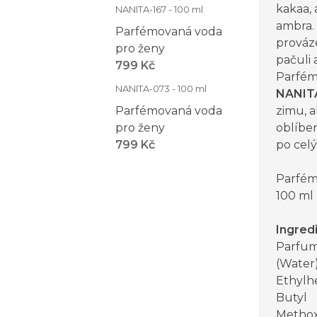
kakaa, 
NANITA-167 - 100 ml
ambra.
Parfémovaná voda
prováze
pro ženy
pačuli 
799 Kč
Parfém
NANITA-073 - 100 ml
NANIT
Parfémovaná voda
zimu, a
pro ženy
oblíbe
799 Kč
po celý
Parfém
100 ml
Ingred
Parfum
(Water)
Ethylh
Butyl
Methox