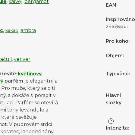
ule
,
šalvěj
,
bergamot
EAN
:
Inspirováno
značkou
:
ec
,
,
ambra
kakao
Pro koho
:
Objem
:
ačuli
,
vetiver
dřevitě-
květinový
,
Typ vůně
:
vý
parfém
je elegantní a
. Pro muže, který se cítí
ý, a dokáže si poradit v
Hlavní
ituaci. Parfém se otevírá
složky
:
ými tóny levandule a
, které osvěžuje
?
ot. V pudrovém srdci
Intenzita
:
 kosatec, lahodné tóny