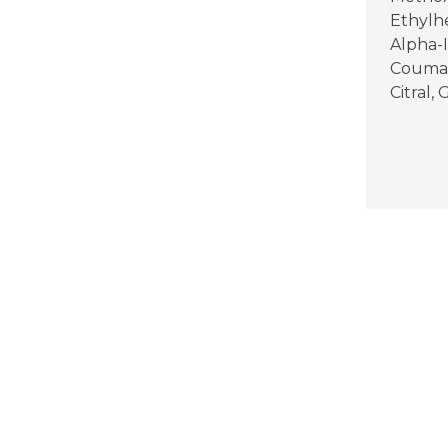
Ethylhe
Alpha-
Coumar
Citral, 