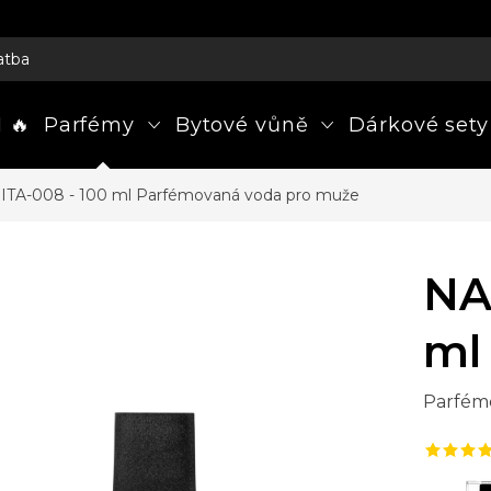
atba
 🔥
Parfémy
Bytové vůně
Dárkové sety
ITA-008 - 100 ml
Parfémovaná voda pro muže
NA
ml
Parfém