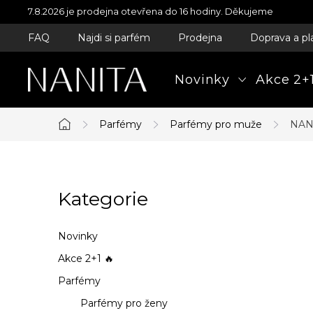
Přejít
7.8.2026 je prodejna otevřena do 16 hodiny. Děkujeme
na
FAQ
Najdi si parfém
Prodejna
Doprava a pl
obsah
Novinky
Akce 2+1
Parfémy
Parfémy pro muže
NAN
Domů
P
Kategorie
Přeskočit
o
kategorie
s
Novinky
t
Akce 2+1 🔥
Parfémy
r
Parfémy pro ženy