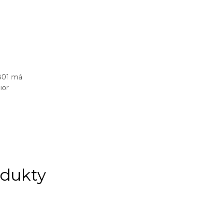
801 má
ior