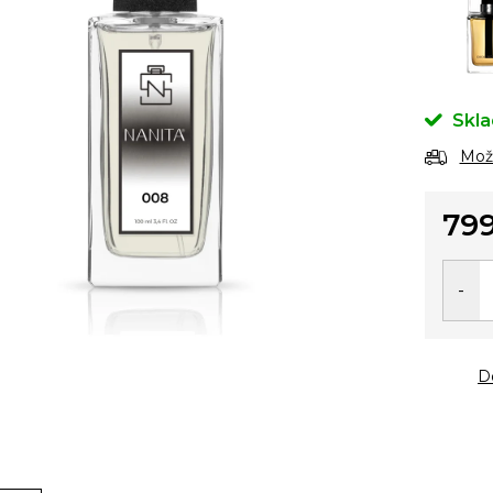
Skl
Možn
799
Měrn
cena:
D