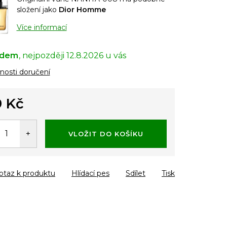
složení jako
Dior Homme
Více informací
adem
12.8.2026
osti doručení
 Kč
á
VLOŽIT DO KOŠÍKU
otaz k produktu
Hlídací pes
Sdílet
Tisk