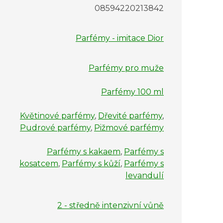
08594220213842
Parfémy - imitace Dior
Parfémy pro muže
Parfémy 100 ml
Květinové parfémy
,
Dřevité parfémy
,
Pudrové parfémy
,
Pižmové parfémy
Parfémy s kakaem
,
Parfémy s
kosatcem
,
Parfémy s kůží
,
Parfémy s
levandulí
2 - středně intenzivní vůně