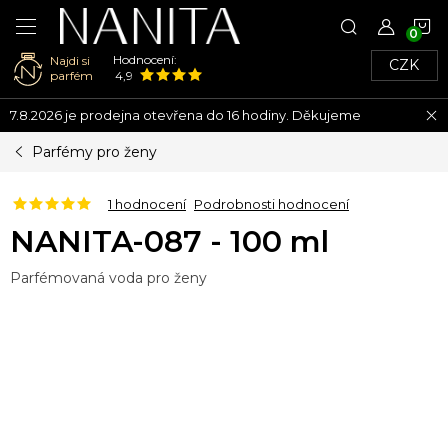
N
Hodnocení:
Najdi si
CZK
K
parfém
4,9
Přejít
7.8.2026 je prodejna otevřena do 16 hodiny. Děkujeme
na
obsah
Parfémy pro ženy
1 hodnocení
Podrobnosti hodnocení
NANITA-087 - 100 ml
Parfémovaná voda pro ženy