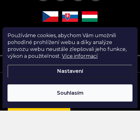
Používáme cookies, abychom Vám umožnili
pohodlné prohlížení webu a díky analýze
provozu webu neustále zlepšovali jeho funkce,
výkon a použitelnost.
Více informací
Instagram
Nastavení
Copyright 2026
Nanita.cz
. Všechna práva vyhrazena.
Souhlasím
Vytvořil Shoptet
Najdi si parfém