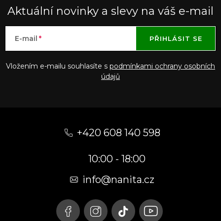
Aktuální novinky a slevy na váš e-mail
E-mail
PŘIHLÁSIT SE
Vložením e-mailu souhlasíte s
podmínkami ochrany osobních
údajů
Z
á
+420 608 140 598
p
10:00 - 18:00
a
t
info@nanita.cz
í