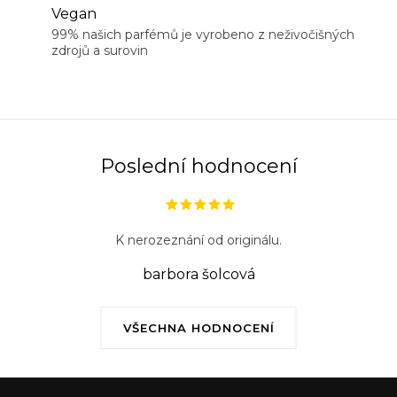
Vegan
99% našich parfémů je vyrobeno z neživočišných
zdrojů a surovin
Poslední hodnocení
K nerozeznání od originálu.
barbora šolcová
VŠECHNA HODNOCENÍ