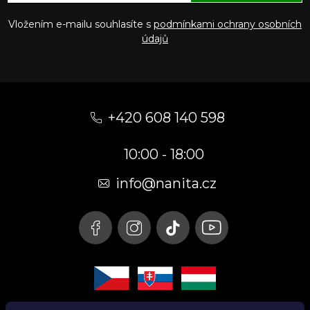
Vložením e-mailu souhlasíte s
podmínkami ochrany osobních
údajů
Z
á
+420 608 140 598
p
10:00 - 18:00
a
t
info@nanita.cz
í