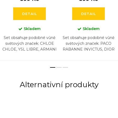
DETAIL
DETAIL
Skladem
Skladem
Set obsahuje podobné vůně
Set obsahuje podobné vůně
světových značek: CHLOE
světových značek: PACO
CHLOE, YSL LIBRE, ARMANI
RABANNE INVICTUS, DIOR
SI, LANCOME LA VIA EST
SAUVAGE, NASOMATTO
BELLE, CHANEL COCO
BLACK AFGANO, ARMANI
MADEMOISELLE,
ACQUA DI GIO , CHANEL
CAROLINA...
BLEU, HUGO...