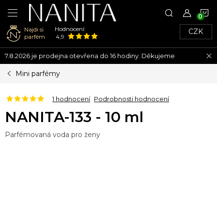
N
Hodnocení:
Najdi si
CZK
K
parfém
4,9
Přejít
7.8.2026 je prodejna otevřena do 16 hodiny. Děkujeme
na
obsah
Mini parfémy
1 hodnocení
Podrobnosti hodnocení
NANITA-133 - 10 ml
Parfémovaná voda pro ženy