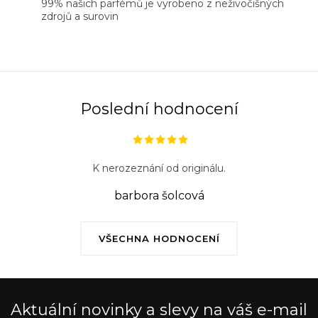
99% našich parfémů je vyrobeno z neživočišných
zdrojů a surovin
Poslední hodnocení
K nerozeznání od originálu.
barbora šolcová
VŠECHNA HODNOCENÍ
Aktuální novinky a slevy na váš e-mail