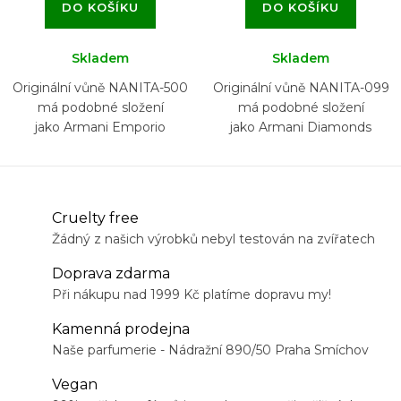
DO KOŠÍKU
DO KOŠÍKU
Skladem
Skladem
Originální vůně NANITA-500
Originální vůně NANITA-099
má podobné složení
má podobné složení
jako Armani Emporio
jako Armani Diamonds
Because It’s You
Emporio Armani
Cruelty free
Žádný z našich výrobků nebyl testován na zvířatech
Doprava zdarma
Při nákupu nad 1999 Kč platíme dopravu my!
Kamenná prodejna
Naše parfumerie - Nádražní 890/50 Praha Smíchov
Vegan