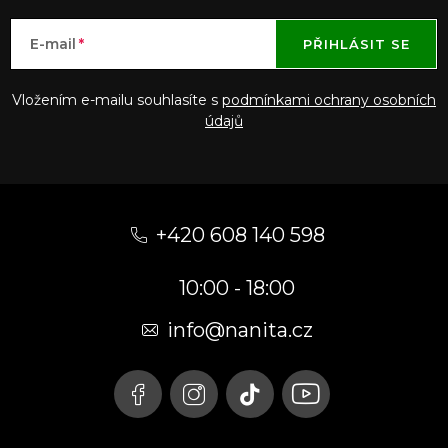
E-mail
PŘIHLÁSIT SE
Vložením e-mailu souhlasíte s
podmínkami ochrany osobních
údajů
Z
á
+420 608 140 598
p
10:00 - 18:00
a
t
info@nanita.cz
í