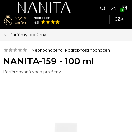
N
Hodnocení:
Najdi si
CZK
K
parfém
4,9
Přejít
Parfémy pro ženy
na
obsah
Neohodnoceno
Podrobnosti hodnocení
NANITA-159 - 100 ml
Parfémovaná voda pro ženy