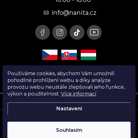
a
t
info@nanita.cz
í
Používáme cookies, abychom Vám umožnili
pohodlné prohlížení webu a díky analýze
provozu webu neustále zlepšovali jeho funkce,
výkon a použitelnost.
Více informací
Instagram
Nastavení
Copyright 2026
Nanita.cz
. Všechna práva vyhrazena.
Souhlasím
Vytvořil Shoptet