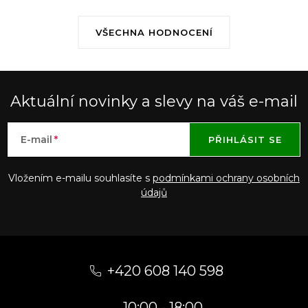
VŠECHNA HODNOCENÍ
Aktuální novinky a slevy na váš e-mail
E-mail
PŘIHLÁSIT SE
Vložením e-mailu souhlasíte s
podmínkami ochrany osobních
údajů
Z
á
+420 608 140 598
p
10:00 - 18:00