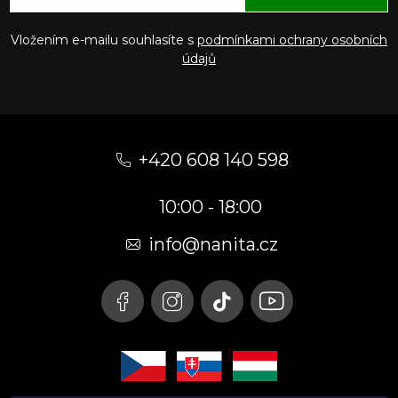
Vložením e-mailu souhlasíte s
podmínkami ochrany osobních
údajů
Z
á
+420 608 140 598
p
10:00 - 18:00
a
t
info@nanita.cz
í