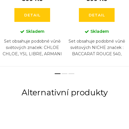
DETAIL
DETAIL
Skladem
Skladem
Set obsahuje podobné vůně
Set obsahuje podobné vůně
světových značek: CHLOE
světových NICHE značek :
CHLOE, YSL LIBRE, ARMANI
BACCARAT ROUGE 540,
SI, LANCOME LA VIA EST
BACCARAT ROUGE 540
BELLE, CHANEL COCO
EXTRAIT, CREED AVENTUS,
MADEMOISELLE,
BYREDO GYPSY WATER,
CAROLINA...
DIPTYQUE...