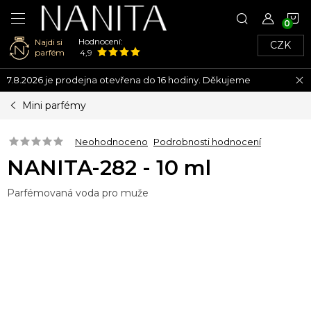
N
Hodnocení:
Najdi si
CZK
K
parfém
4,9
Přejít
7.8.2026 je prodejna otevřena do 16 hodiny. Děkujeme
na
obsah
Mini parfémy
Neohodnoceno
Podrobnosti hodnocení
NANITA-282 - 10 ml
Parfémovaná voda pro muže