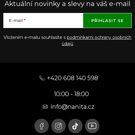
Aktuální novinky a slevy na váš e-mail
E-mail
PŘIHLÁSIT SE
Vložením e-mailu souhlasíte s
podmínkami ochrany osobních
údajů
Z
á
+420 608 140 598
p
10:00 - 18:00
a
t
info@nanita.cz
í