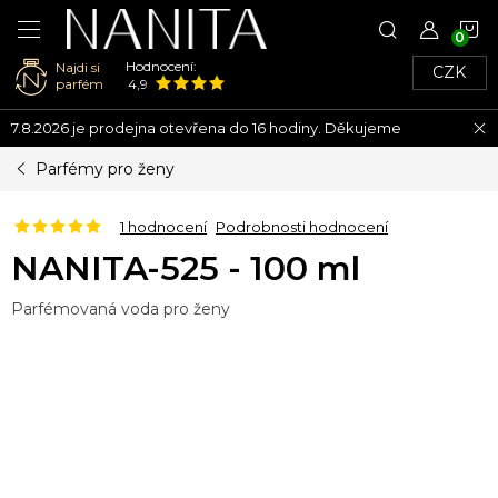
N
Hodnocení:
Najdi si
CZK
K
parfém
4,9
Přejít
7.8.2026 je prodejna otevřena do 16 hodiny. Děkujeme
na
obsah
Parfémy pro ženy
1 hodnocení
Podrobnosti hodnocení
NANITA-525 - 100 ml
Parfémovaná voda pro ženy