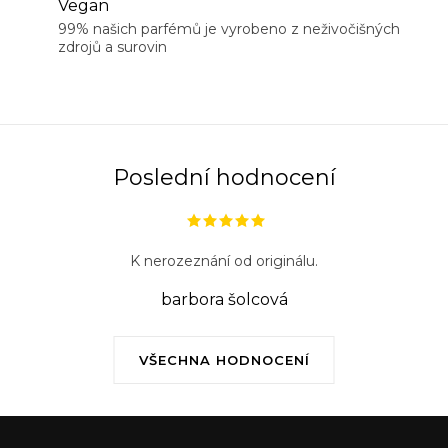
Vegan
99% našich parfémů je vyrobeno z neživočišných
zdrojů a surovin
Poslední hodnocení
K nerozeznání od originálu.
barbora šolcová
VŠECHNA HODNOCENÍ