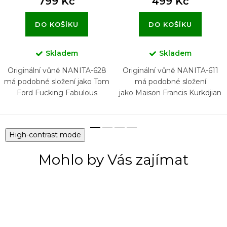
799 Kč
499 Kč
DO KOŠÍKU
DO KOŠÍKU
Skladem
Skladem
Originální vůně NANITA-628
Originální vůně NANITA-611
má podobné složení jako Tom
má podobné složení
Ford Fucking Fabulous
jako Maison Francis Kurkdjian
Baccarat Rouge 540
High-contrast mode
Mohlo by Vás zajímat