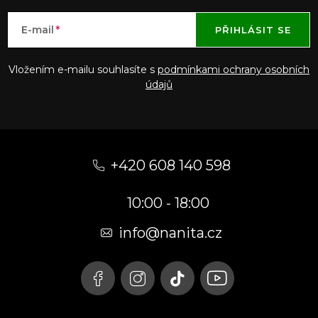
E-mail
PŘIHLÁSIT SE
Vložením e-mailu souhlasíte s
podmínkami ochrany osobních
údajů
Z
á
+420 608 140 598
p
10:00 - 18:00
a
t
info@nanita.cz
í