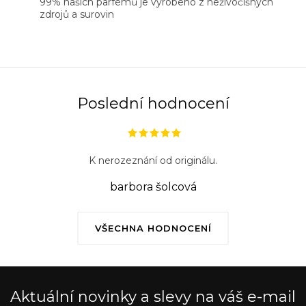
99% našich parfémů je vyrobeno z neživočišných
zdrojů a surovin
Poslední hodnocení
K nerozeznání od originálu.
barbora šolcová
VŠECHNA HODNOCENÍ
Aktuální novinky a slevy na váš e-mail