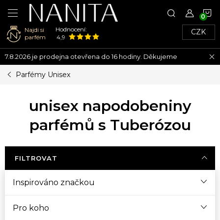
N
Hodnocení:
Najdi si
CZK
K
parfém
4,9
Přejít
7.8.2026 je prodejna otevřena do 16 hodiny. Děkujeme
na
obsah
Parfémy Unisex
unisex napodobeniny
parfémů s Tuberózou
FILTROVAT
Inspirováno značkou
Pro koho