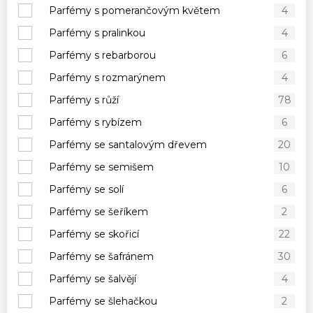
Parfémy s pomerančovým květem
4
Parfémy s pralinkou
4
Parfémy s rebarborou
6
Parfémy s rozmarýnem
4
Parfémy s růží
78
Parfémy s rybízem
6
Parfémy se santalovým dřevem
20
Parfémy se semišem
10
Parfémy se solí
6
Parfémy se šeříkem
2
Parfémy se skořicí
22
Parfémy se šafránem
30
Parfémy se šalvějí
4
Parfémy se šlehačkou
2