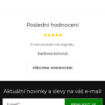
k
y
v
ý
Poslední hodnocení
p
i
s
K nerozeznání od originálu.
u
barbora šolcová
VŠECHNA HODNOCENÍ
Aktuální novinky a slevy na váš e-mail
E-mail
PŘIHLÁSIT SE