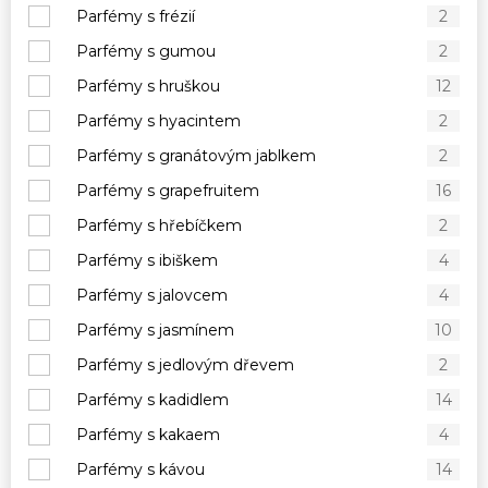
Parfémy s frézií
2
Parfémy s gumou
2
Parfémy s hruškou
12
Parfémy s hyacintem
2
Parfémy s granátovým jablkem
2
Parfémy s grapefruitem
16
Parfémy s hřebíčkem
2
Parfémy s ibiškem
4
Parfémy s jalovcem
4
Parfémy s jasmínem
10
Parfémy s jedlovým dřevem
2
Parfémy s kadidlem
14
Parfémy s kakaem
4
Parfémy s kávou
14