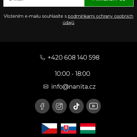
Vložením e-mailu souhlasíte s
podmínkami ochrany osobních
údajů
Z
á
+420 608 140 598
p
10:00 - 18:00
a
t
info@nanita.cz
í