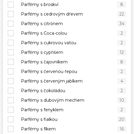
Parfémy s broskví
8
Parfémy s cedrovým dřevem
22
Parfémy s citrónem
34
Parfémy s Coca-colou
2
Parfémy s cukrovou vatou
2
Parfémy s cypřišem
12
Parfémy s čajovníkem
8
Parfémy s červenou řepou
2
Parfémy s červeným jablkem
4
Parfémy s čokoládou
2
Parfémy s dubovým mechem
10
Parfémy s fenyklem
2
Parfémy s fialkou
20
Parfémy s fíkem
16