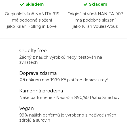
Skladem
Skladem
Originální vůně NANITA-915
Originální vůně NANITA-907
má podobné složení
má podobné složení
jako Kilian Rolling in Love
jako Kilian Voulez-Vous
Coucher Avec Moi
O
Cruelty free
v
Žádný z našich výrobků nebyl testován na
zvířatech
l
á
Doprava zdarma
d
Při nákupu nad 1999 Kč platíme dopravu my!
a
Kamenná prodejna
c
Naše parfumerie - Nádražní 890/50 Praha Smíchov
í
Vegan
p
99% našich parfémů je vyrobeno z neživočišných
r
zdrojů a surovin
v