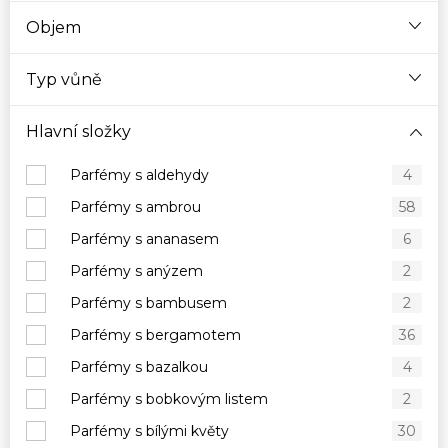
Objem
Typ vůně
Hlavní složky
Parfémy s aldehydy
4
Parfémy s ambrou
58
Parfémy s ananasem
6
Parfémy s anýzem
2
Parfémy s bambusem
2
Parfémy s bergamotem
36
Parfémy s bazalkou
4
Parfémy s bobkovým listem
2
Parfémy s bílými květy
30