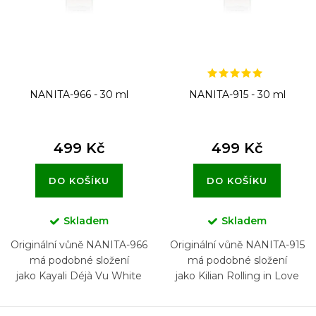
d
u
k
t
NANITA-966 - 30 ml
NANITA-915 - 30 ml
ů
499 Kč
499 Kč
DO KOŠÍKU
DO KOŠÍKU
Skladem
Skladem
Originální vůně NANITA-966
Originální vůně NANITA-915
má podobné složení
má podobné složení
jako Kayali Déjà Vu White
jako Kilian Rolling in Love
Flower 57