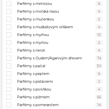
Parfémy s mimózou
6
Parfémy s mořská řasou
4
Parfémy s mučenkou
2
Parfémy s muškátovým oříškem
4
Parfémy s myrhou
10
Parfémy s myrtou
2
Parfémy s neroli
4
Parfémy s Oudem/Agarovým dřevem
74
Parfémy s pačuli
30
Parfémy s pepřem
6
Parfémy s pistáciemi
2
Parfémy s pivoňkou
4
Parfémy s pižmem
66
Parfémy s pomerančem
14