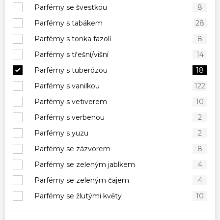
Parfémy se švestkou
8
Parfémy s tabákem
28
Parfémy s tonka fazolí
8
Parfémy s třešní/višní
14
Parfémy s tuberózou
18
Parfémy s vanilkou
122
Parfémy s vetiverem
10
Parfémy s verbenou
2
Parfémy s yuzu
2
Parfémy se zázvorem
8
Parfémy se zeleným jablkem
4
Parfémy se zeleným čajem
4
Parfémy se žlutými květy
10