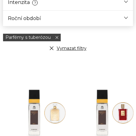
Intenzita
?
Roční období
Parfémy s tuberózou
Vymazat filtry
V
ý
p
i
s
p
r
o