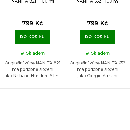
NANITA-821 - 100 ml
NANITA-652 - 100 ml
799 Kč
799 Kč
DO KOŠÍKU
DO KOŠÍKU
Skladem
Skladem
Originální vůně NANITA-821
Originální vůně NANITA-652
má podobné složení
má podobné složení
jako Nishane Hundred Silent
jako Giorgio Armani
Ways
Privé Rouge Malachite