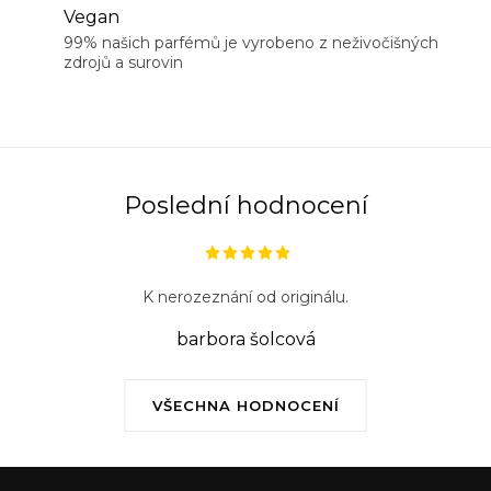
Vegan
99% našich parfémů je vyrobeno z neživočišných
zdrojů a surovin
Poslední hodnocení
K nerozeznání od originálu.
barbora šolcová
VŠECHNA HODNOCENÍ