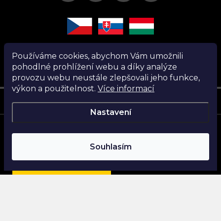
Používáme cookies, abychom Vám umožnili
pohodlné prohlížení webu a díky analýze
provozu webu neustále zlepšovali jeho funkce,
výkon a použitelnost.
Více informací
Instagram
Nastavení
Copyright 2026
Nanita.cz
. Všechna práva vyhrazena.
Souhlasím
Vytvořil Shoptet
Najdi si parfém