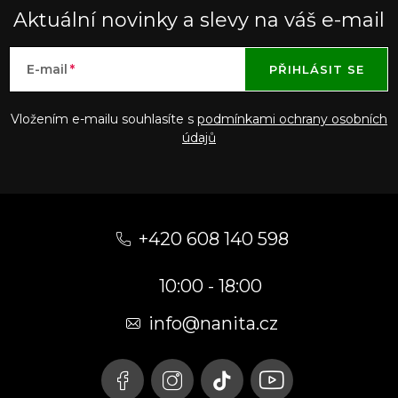
Aktuální novinky a slevy na váš e-mail
E-mail
PŘIHLÁSIT SE
Vložením e-mailu souhlasíte s
podmínkami ochrany osobních
údajů
Z
á
+420 608 140 598
p
10:00 - 18:00
a
t
info@nanita.cz
í