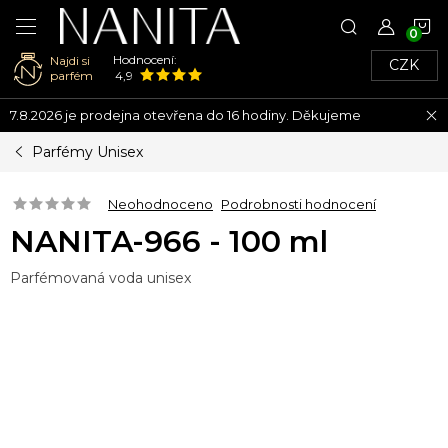
N
Hodnocení:
Najdi si
CZK
K
parfém
4,9
Přejít
7.8.2026 je prodejna otevřena do 16 hodiny. Děkujeme
na
obsah
Parfémy Unisex
Neohodnoceno
Podrobnosti hodnocení
NANITA-966 - 100 ml
Parfémovaná voda unisex