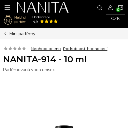
N
Hodnocení:
Najdi si
CZK
K
parfém
4,9
Přejít
Mini parfémy
na
obsah
Neohodnoceno
Podrobnosti hodnocení
NANITA-914 - 10 ml
Parfémovaná voda unisex