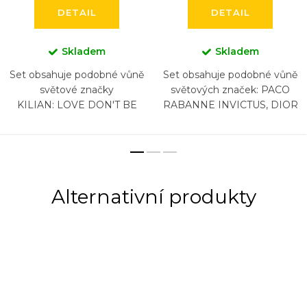
DETAIL
DETAIL
Skladem
Skladem
Set obsahuje podobné vůně
Set obsahuje podobné vůně
světové značky
světových značek: PACO
KILIAN: LOVE DON'T BE
RABANNE INVICTUS, DIOR
SHY, VOULEZ-VOUS
SAUVAGE, NASOMATTO
COUCHER AVEC MOI ,
BLACK AFGANO, ARMANI
FLOWER OF IMMORTALITY,
ACQUA DI GIO , CHANEL
PURE OUD, LOVE...
BLEU, HUGO...