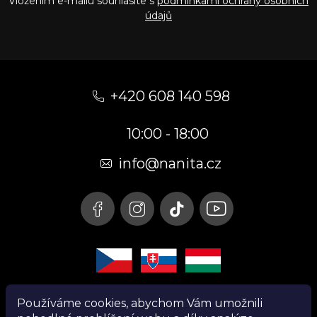
Vložením e-mailu souhlasíte s
podmínkami ochrany osobních
údajů
Z
á
+420 608 140 598
p
10:00 - 18:00
a
t
info@nanita.cz
í
Používáme cookies, abychom Vám umožnili