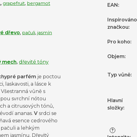
s
,
grapefruit
,
bergamot
EAN
:
Inspirováno
značkou
:
é dřevo
,
pačuli
,
jasmín
Pro koho
:
Objem
:
ý mech
,
dřevité tóny
Typ vůně
:
chypré parfém
je poctou
i, laskavosti, a lásce k
 Všestranná vůně s
epou svrchní nótou
Hlavní
ch a citrusových tónů,
složky
:
évodí ananas.
V
srdci se
oňavá esence cedrového
 pačuli a lehkým
?
em jasmínu. Dřevitý