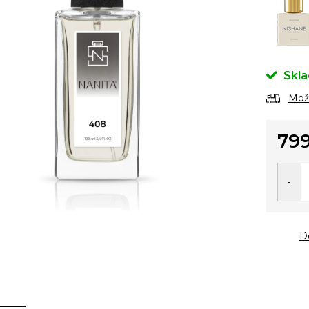
Skl
Možn
799
Měrn
cena:
D