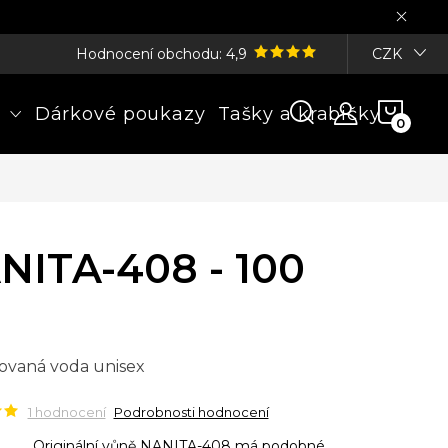
Hodnocení obchodu: 4,9
CZK
NÁK
Dárkové poukazy
Tašky a krabičky
KOŠÍ
NITA-408 - 100
ovaná voda unisex
1 hodnocení
Podrobnosti hodnocení
Originální vůně NANITA-408 má podobné