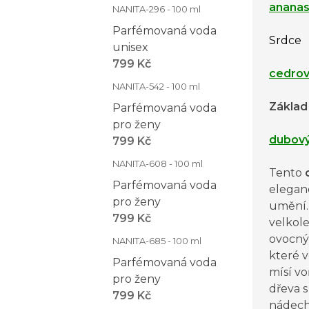
anana
NANITA-296 - 100 ml
Parfémovaná voda
Srdce
unisex
799 Kč
cedrov
NANITA-542 - 100 ml
Základ
Parfémovaná voda
pro ženy
dubov
799 Kč
NANITA-608 - 100 ml
Tento
Parfémovaná voda
eleganc
pro ženy
umění.
799 Kč
velkol
ovocný
NANITA-685 - 100 ml
které v
Parfémovaná voda
mísí v
pro ženy
dřeva s
799 Kč
nádech