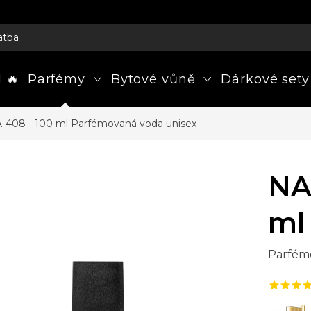
atba
 🔥
Parfémy
Bytové vůně
Dárkové sety
-408 - 100 ml
Parfémovaná voda unisex
NA
ml
Parfém