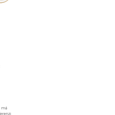
x
7 má
Terenzi