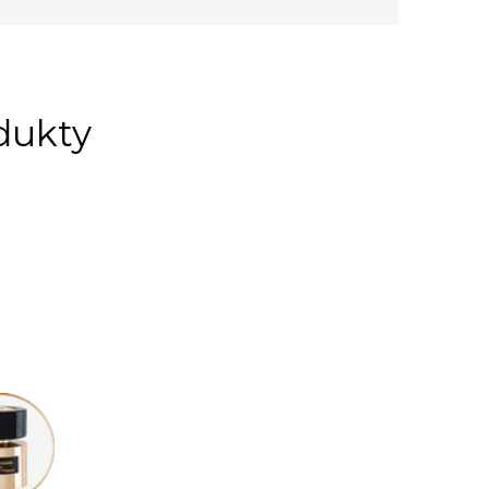
odukty