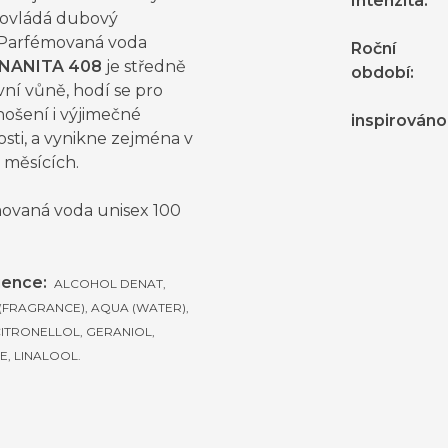
Intenzita
:
 ovládá dubový
Parfémovaná voda
Roční
NANITA 408
je středně
období
:
vní vůně, hodí se pro
nošení i výjimečné
inspirováno
tosti, a vynikne zejména v
 měsících.
ovaná voda unisex 100
ience:
ALCOHOL DENAT,
(FRAGRANCE), AQUA (WATER),
CITRONELLOL, GERANIOL,
E, LINALOOL.