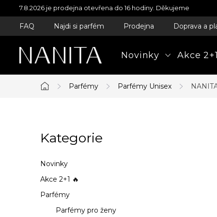
Přejít
7.8.2026 je prodejna otevřena do 16 hodiny. Děkujeme
na
FAQ
Najdi si parfém
Prodejna
Doprava a pl
obsah
Novinky
Akce 2+1
Parfémy
Parfémy Unisex
NANITA
Domů
P
Kategorie
Přeskočit
o
kategorie
s
Novinky
t
Akce 2+1 🔥
Parfémy
r
Parfémy pro ženy