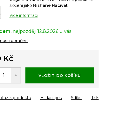
složení jako
Nishane Hacivat
Více informací
adem
12.8.2026
osti doručení
 Kč
á
VLOŽIT DO KOŠÍKU
otaz k produktu
Hlídací pes
Sdílet
Tisk