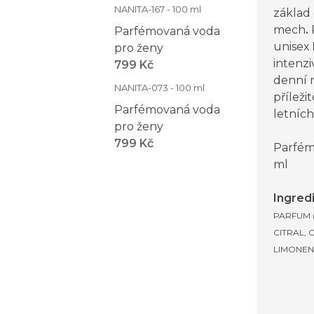
NANITA-167 - 100 ml
základ
mech
.
Parfémovaná voda
unisex
pro ženy
intenzi
799 Kč
denní 
NANITA-073 - 100 ml
příleži
Parfémovaná voda
letních
pro ženy
799 Kč
Parfém
ml
Ingred
PARFUM 
CITRAL, 
LIMONEN