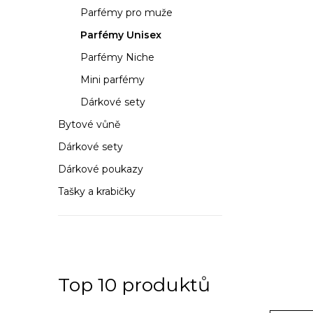
a
Parfémy pro muže
n
Parfémy Unisex
n
Parfémy Niche
í
Mini parfémy
Dárkové sety
p
Bytové vůně
a
Dárkové sety
n
Dárkové poukazy
e
Tašky a krabičky
l
Top 10 produktů