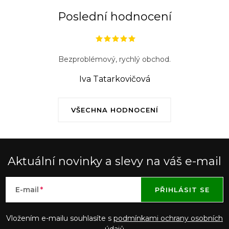
ý
Poslední hodnocení
p
i
s
Bezproblémový, rychlý obchod.
u
Iva Tatarkovičová
VŠECHNA HODNOCENÍ
Aktuální novinky a slevy na váš e-mail
E-mail
PŘIHLÁSIT SE
Vložením e-mailu souhlasíte s
podmínkami ochrany osobních