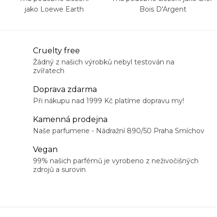
jako Loewe Earth
Bois D'Argent
O
Cruelty free
v
Žádný z našich výrobků nebyl testován na
zvířatech
l
á
Doprava zdarma
d
Při nákupu nad 1999 Kč platíme dopravu my!
a
Kamenná prodejna
c
Naše parfumerie - Nádražní 890/50 Praha Smíchov
í
Vegan
p
99% našich parfémů je vyrobeno z neživočišných
r
zdrojů a surovin
v
k
y
v