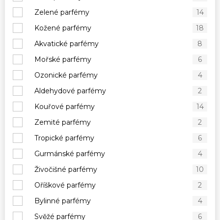
Zelené parfémy
14
Kožené parfémy
18
Akvatické parfémy
8
Mořské parfémy
6
Ozonické parfémy
4
Aldehydové parfémy
2
Kouřové parfémy
14
Zemité parfémy
2
Tropické parfémy
6
Gurmánské parfémy
4
Živočišné parfémy
10
Oříškové parfémy
2
Bylinné parfémy
4
Svěžé parfémy
6