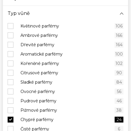
Typ vůně
Květinové parfémy
106
Ambrové parfémy
166
Dřevité parfémy
164
Aromatické parfémy
100
Kořeněné parfémy
102
Citrusové parfémy
90
Sladké parfémy
84
Ovocné parfémy
56
Pudrové parfémy
46
Pižmové parfémy
38
Chypré parfémy
24
Čisté parfémy
6