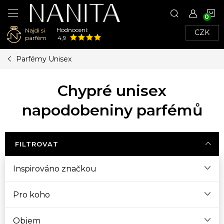
N
Hodnocení:
Najdi si
CZK
K
parfém
4,9
Přejít
Parfémy Unisex
na
obsah
Chypré unisex
napodobeniny parfémů
FILTROVAT
Inspirováno značkou
Pro koho
Objem