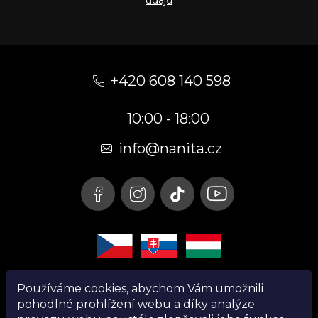
údajů
Z
á
+420 608 140 598
p
10:00 - 18:00
a
t
info@nanita.cz
í
Používáme cookies, abychom Vám umožnili
pohodlné prohlížení webu a díky analýze