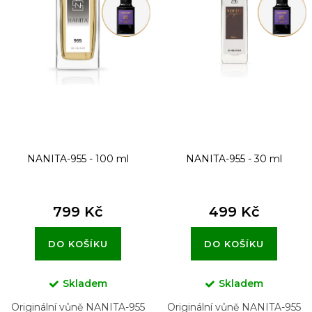
p
r
o
d
u
k
t
NANITA-955 - 100 ml
NANITA-955 - 30 ml
ů
799 Kč
499 Kč
DO KOŠÍKU
DO KOŠÍKU
Skladem
Skladem
Originální vůně NANITA-955
Originální vůně NANITA-955