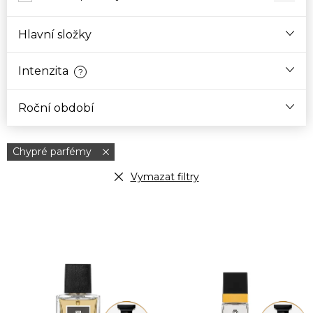
Hlavní složky
Intenzita
?
Roční období
Chypré parfémy
Vymazat filtry
V
ý
p
i
s