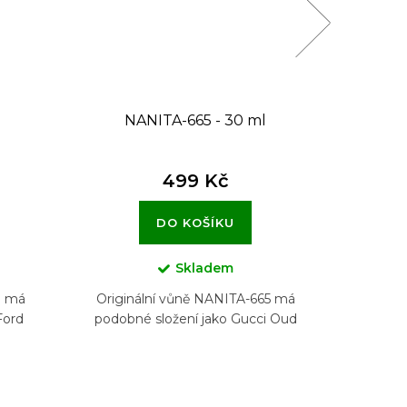
NANITA-665 - 30 ml
N
499 Kč
DO KOŠÍKU
Skladem
9 má
Originální vůně NANITA-665 má
Origi
Ford
podobné složení jako Gucci Oud
podobné 