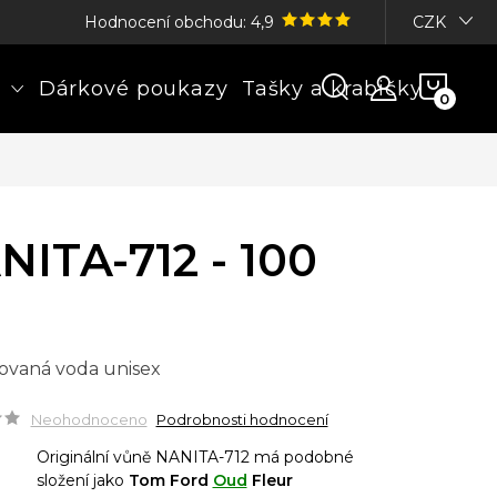
Hodnocení obchodu: 4,9
CZK
NÁK
Dárkové poukazy
Tašky a krabičky
KOŠÍ
NITA-712 - 100
ovaná voda unisex
Neohodnoceno
Podrobnosti hodnocení
Originální vůně NANITA-712 má podobné
složení jako
Tom Ford
Oud
Fleur