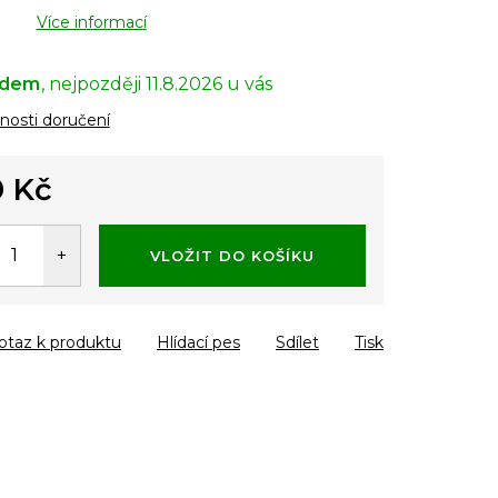
Více informací
adem
11.8.2026
osti doručení
 Kč
á
VLOŽIT DO KOŠÍKU
otaz k produktu
Hlídací pes
Sdílet
Tisk