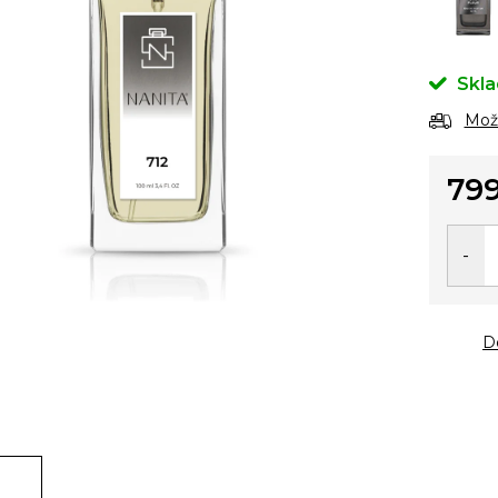
Skl
Možn
799
Měrn
cena:
D