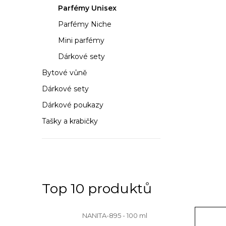
n
Parfémy Unisex
n
Parfémy Niche
í
Mini parfémy
Dárkové sety
p
Bytové vůně
a
Dárkové sety
n
Dárkové poukazy
e
Tašky a krabičky
l
Top 10 produktů
NANITA-895 - 100 ml