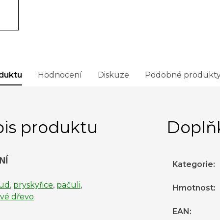
duktu
Hodnocení
Diskuze
Podobné produkt
is produktu
Doplň
NÍ
Kategorie
:
ud
,
pryskyřice
,
pačuli
,
Hmotnost
:
ové dřevo
EAN
: