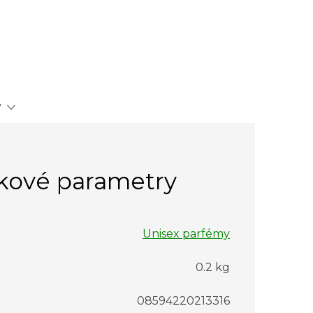
y
kové parametry
Unisex parfémy
0.2 kg
08594220213316