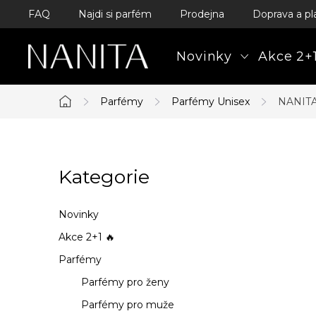
Přejít
FAQ
Najdi si parfém
Prodejna
Doprava a pl
na
obsah
Novinky
Akce 2+1
Parfémy
Parfémy Unisex
NANITA
Domů
P
Kategorie
Přeskočit
o
kategorie
s
Novinky
t
Akce 2+1 🔥
Parfémy
r
Parfémy pro ženy
a
Parfémy pro muže