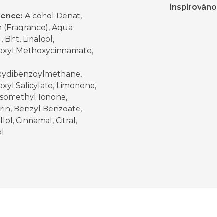
inspirováno
ience:
Alcohol Denat,
 (Fragrance), Aqua
, Bht, Linalool,
exyl Methoxycinnamate,
ydibenzoylmethane,
xyl Salicylate, Limonene,
Isomethyl Ionone,
in, Benzyl Benzoate,
lol, Cinnamal, Citral,
ol