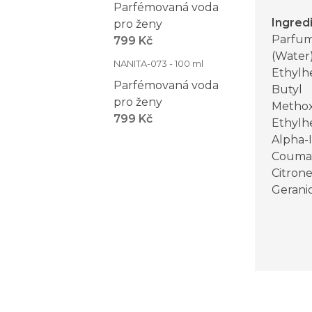
Parfémovaná voda
Ingred
pro ženy
Parfum
799 Kč
(Water)
NANITA-073 - 100 ml
Ethylh
Parfémovaná voda
Butyl
pro ženy
Methox
799 Kč
Ethylhe
Alpha-
Coumar
Citronel
Gerani