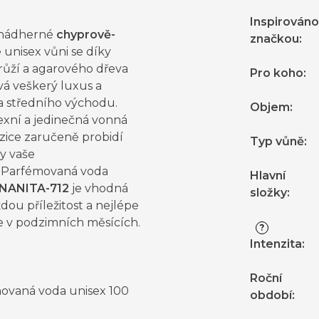
Inspirováno
 nádherné
chyprově-
značkou
:
é
unisex vůni se díky
růží a agarového dřeva
Pro koho
:
vá veškerý luxus a
a středního východu.
Objem
:
xní a jedinečná vonná
ice zaručeně probidí
Typ vůně
:
y vaše
. Parfémovaná voda
Hlavní
NANITA-712
je vhodná
složky
:
dou příležitost a nejlépe
e v podzimních měsících.
?
Intenzita
:
Roční
ovaná voda unisex 100
období
: