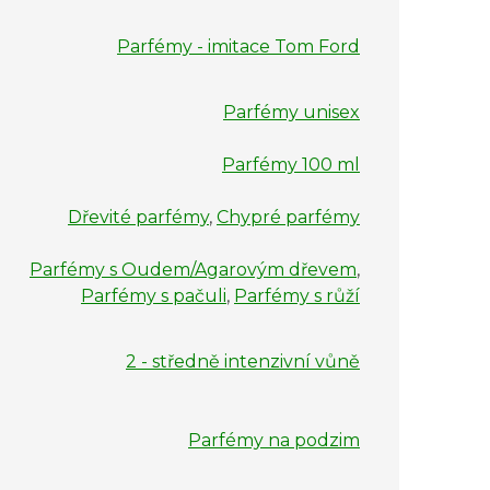
Parfémy - imitace Tom Ford
Parfémy unisex
Parfémy 100 ml
Dřevité parfémy
,
Chypré parfémy
Parfémy s Oudem/Agarovým dřevem
,
Parfémy s pačuli
,
Parfémy s růží
2 - středně intenzivní vůně
Parfémy na podzim