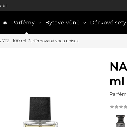
atba
 🔥
Parfémy
Bytové vůně
Dárkové sety
-712 - 100 ml
Parfémovaná voda unisex
NA
ml
Parfém