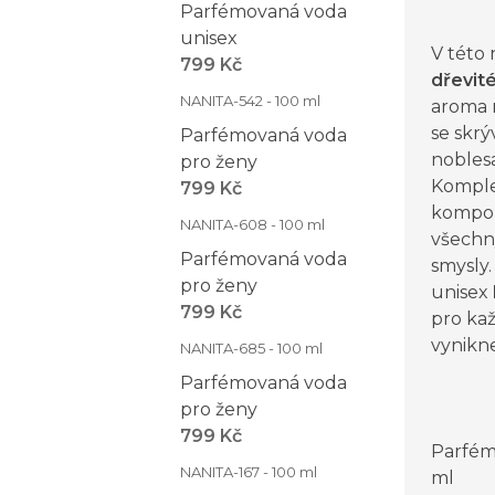
Parfémovaná voda
unisex
V této
799 Kč
dřevit
NANITA-542 - 100 ml
aroma 
se skrý
Parfémovaná voda
nobles
pro ženy
Komple
799 Kč
kompoz
NANITA-608 - 100 ml
všechn
Parfémovaná voda
smysly
pro ženy
unisex
799 Kč
pro kaž
vynikn
NANITA-685 - 100 ml
Parfémovaná voda
pro ženy
799 Kč
Parfém
NANITA-167 - 100 ml
ml