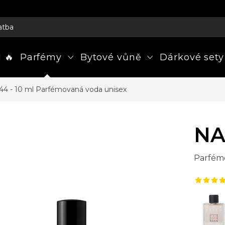
atba
 🔥
Parfémy
Bytové vůně
Dárkové sety
4 - 10 ml
Parfémovaná voda unisex
NA
Parfém