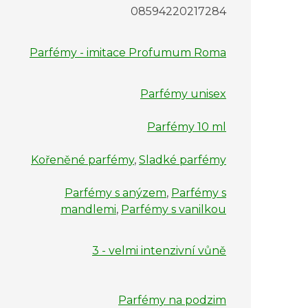
08594220217284
Parfémy - imitace Profumum Roma
Parfémy unisex
Parfémy 10 ml
Kořeněné parfémy
,
Sladké parfémy
Parfémy s anýzem
,
Parfémy s
mandlemi
,
Parfémy s vanilkou
3 - velmi intenzivní vůně
Parfémy na podzim