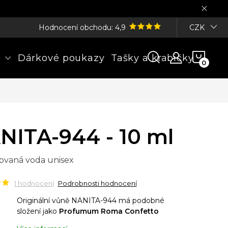
Hodnocení obchodu: 4,9
CZK
NÁK
Dárkové poukazy
Tašky a krabičky
KOŠÍ
NITA-944 - 10 ml
ovaná voda unisex
1 hodnocení
Podrobnosti hodnocení
Originální vůně NANITA-944 má podobné
složení jako
Profumum Roma Confetto