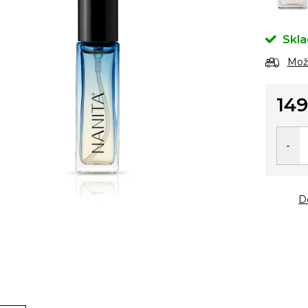
Skl
Možn
149
Měrn
cena:
D