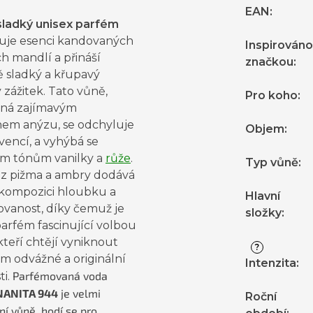
EAN
:
sladký unisex parfém
uje esenci kandovaných
Inspirováno
h mandlí a přináší
značkou
:
ě sladký a křupavý
 zážitek. Tato vůně,
Pro koho
:
ná zajímavým
em anýzu, se odchyluje
Objem
:
vencí, a vyhýbá se
ým tónům vanilky a
růže
.
Typ vůně
:
 z pižma a ambry dodává
kompozici hloubku a
Hlavní
kovanost, díky čemuž je
složky
:
arfém fascinující volbou
 kteří chtějí vyniknout
?
m odvážné a originální
Intenzita
:
Parfémovaná voda
ti.
NANITA 944
je velmi
Roční
ní vůně, hodí se pro