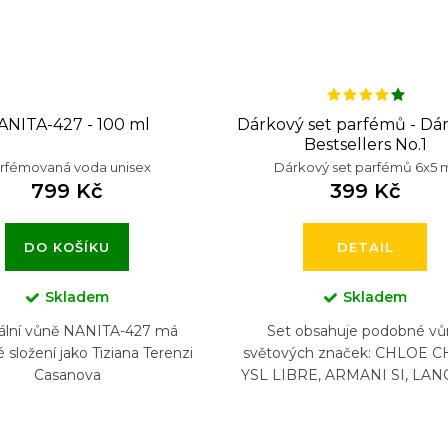
ANITA-427 - 100 ml
Dárkový set parfémů - Dá
Bestsellers No.1
rfémovaná voda unisex
Dárkový set parfémů 6x5 
799 Kč
399 Kč
DO KOŠÍKU
DETAIL
Skladem
Skladem
nální vůně NANITA-427 má
Set obsahuje podobné vů
složení jako Tiziana Terenzi
světových značek: CHLOE C
Casanova
YSL LIBRE, ARMANI SI, LA
LA VIA EST BELLE, CHANEL
MADEMOISELLE, CAROLIN