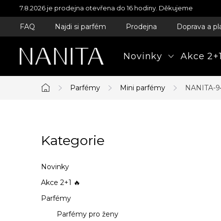
Přejít
7.8.2026 je prodejna otevřena do 16 hodiny. Děkujeme
na
FAQ
Najdi si parfém
Prodejna
Doprava a pl
obsah
Novinky
Akce 2+1
Parfémy
Mini parfémy
NANITA-94
Domů
P
Kategorie
Přeskočit
o
kategorie
s
Novinky
t
Akce 2+1 🔥
Parfémy
r
Parfémy pro ženy