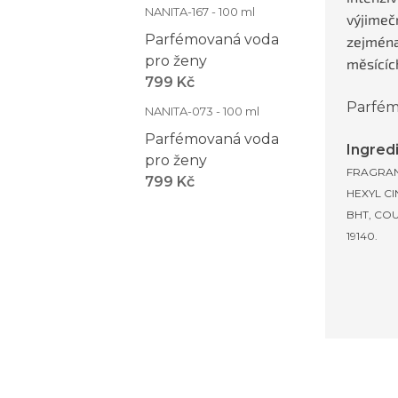
NANITA-167 - 100 ml
výjimečn
Parfémovaná voda
zejména
pro ženy
měsícíc
799 Kč
Parfém
NANITA-073 - 100 ml
Parfémovaná voda
Ingred
pro ženy
FRAGRAN
799 Kč
HEXYL C
BHT, COU
19140.