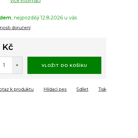
Více informací
adem
12.8.2026
osti doručení
 Kč
á
VLOŽIT DO KOŠÍKU
otaz k produktu
Hlídací pes
Sdílet
Tisk