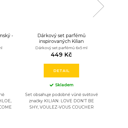
mský -
Dárkový set parfémů
Dárk
inspirovaných Kilian
ml
Dárkový set parfémů 6x5 ml
Dár
449 Kč
DETAIL
Skladem
ně
Set obsahuje podobné vůně světové
Set 
HLOE,
značky KILIAN: LOVE DON'T BE
svět
NCOME
SHY, VOULEZ-VOUS COUCHER
 COCO
AVEC MOI , FLOWER OF
T
A...
IMMORTALITY, PURE OUD, LOVE...
GODDESS