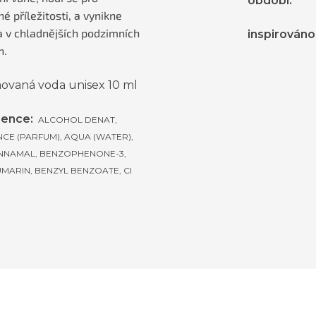
období
:
é příležitosti, a vynikne
 v chladnějších podzimních
inspirováno
h.
ovaná voda unisex 10 ml
ience:
ALCOHOL DENAT,
CE (PARFUM), AQUA (WATER),
INNAMAL, BENZOPHENONE-3,
MARIN, BENZYL BENZOATE, CI