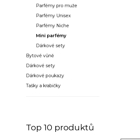
a
Parfémy pro muže
n
Parfémy Unisex
n
Parfémy Niche
í
Mini parfémy
Dárkové sety
p
Bytové vůně
a
Dárkové sety
n
Dárkové poukazy
e
Tašky a krabičky
l
Top 10 produktů