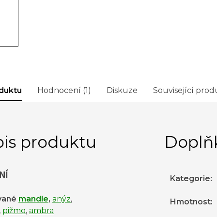
duktu
Hodnocení (1)
Diskuze
Související prod
is produktu
Doplň
NÍ
Kategorie
:
vané
mandle
,
anýz
,
Hmotnost
:
,
pižmo
,
ambra