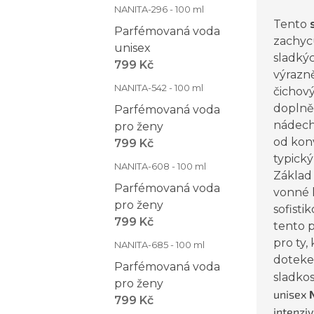
NANITA-296 - 100 ml
Tento
Parfémovaná voda
zachyc
unisex
sladkýc
799 Kč
výrazn
NANITA-542 - 100 ml
čichový
doplně
Parfémovaná voda
nádech
pro ženy
od kon
799 Kč
typick
NANITA-608 - 100 ml
Základ
Parfémovaná voda
vonné 
pro ženy
sofisti
799 Kč
tento p
pro ty,
NANITA-685 - 100 ml
doteke
Parfémovaná voda
sladkos
pro ženy
unisex
799 Kč
intenziv