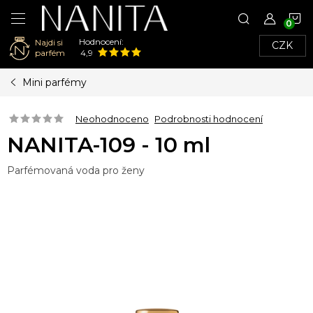
N
Hodnocení:
Najdi si
CZK
K
parfém
4,9
Přejít
Mini parfémy
na
obsah
Neohodnoceno
Podrobnosti hodnocení
NANITA-109 - 10 ml
Parfémovaná voda pro ženy