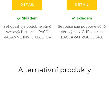
DETAIL
DETAIL
Skladem
Skladem
Set obsahuje podobné vůně
Set obsahuje podobné vůně
světových značek: PACO
světových NICHE značek :
RABANNE INVICTUS, DIOR
BACCARAT ROUGE 540,
SAUVAGE, NASOMATTO
BACCARAT ROUGE 540
BLACK AFGANO, ARMANI
EXTRAIT, CREED AVENTUS,
ACQUA DI GIO , CHANEL
BYREDO GYPSY WATER,
BLEU, HUGO...
DIPTYQUE...