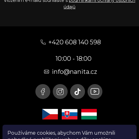
Vložením e-mailu souhlasíte s
podmínkami ochrany osobních
údajů
Z
á
+420 608 140 598
p
10:00 - 18:00
a
t
info@nanita.cz
í
Používáme cookies, abychom Vám umožnili