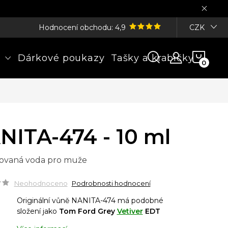
Hodnocení obchodu: 4,9
CZK
NÁK
Dárkové poukazy
Tašky a krabičky
KOŠÍ
NITA-474 - 10 ml
ovaná voda pro muže
Neohodnoceno
Podrobnosti hodnocení
Originální vůně NANITA-474 má podobné
složení jako
Tom Ford Grey
Vetiver
EDT