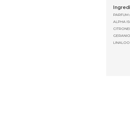
Ingred
PARFUM 
ALPHA IS
CITRONE
GERANIO
LINALOO