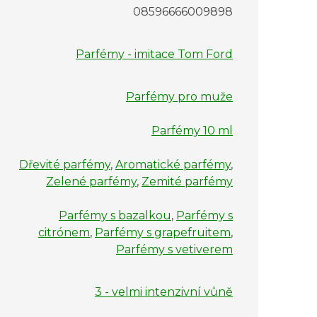
08596666009898
Parfémy - imitace Tom Ford
Parfémy pro muže
Parfémy 10 ml
Dřevité parfémy
,
Aromatické parfémy
,
Zelené parfémy
,
Zemité parfémy
Parfémy s bazalkou
,
Parfémy s
citrónem
,
Parfémy s grapefruitem
,
Parfémy s vetiverem
3 - velmi intenzivní vůně