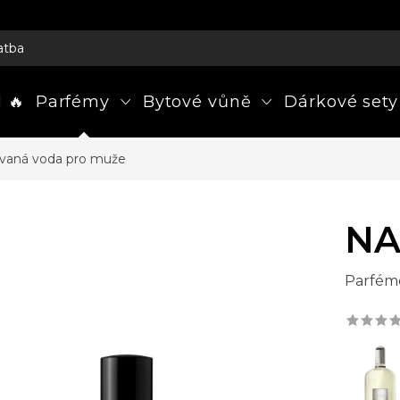
atba
 🔥
Parfémy
Bytové vůně
Dárkové sety
vaná voda pro muže
NA
Parfém