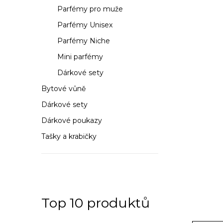
a
Parfémy pro muže
n
Parfémy Unisex
n
Parfémy Niche
í
Mini parfémy
Dárkové sety
p
Bytové vůně
a
Dárkové sety
n
Dárkové poukazy
e
Tašky a krabičky
l
Top 10 produktů