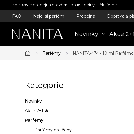
Přejít
7.8.2026 je prodejna otevřena do 16 hodiny. Děkujeme
na
FAQ
Najdi si parfém
Prodejna
Doprava a pl
obsah
Novinky
Akce 2+1
Parfémy
NANITA-474 - 10 ml
Parfémo
Domů
P
Kategorie
Přeskočit
o
kategorie
s
Novinky
t
Akce 2+1 🔥
Parfémy
r
Parfémy pro ženy