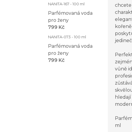
NANITA-167 - 100 ml
chcete 
charakt
Parfémovaná voda
elegant
pro ženy
kořeně
799 Kč
poskyt
NANITA-073 - 100 ml
jedineč
Parfémovaná voda
pro ženy
Perfek
799 Kč
zejména
vůně id
profesi
zůstává
skvělou
hledají
moder
Parfém
ml