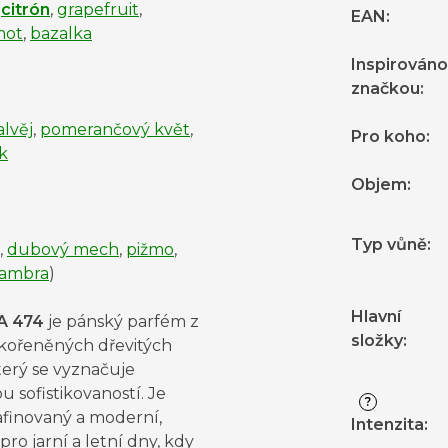
ý
citrón
,
grapefruit
,
EAN
:
mot
,
bazalka
Inspirováno
značkou
:
alvěj
,
pomerančový květ
,
Pro koho
:
k
Objem
:
Typ vůně
:
,
dubový mech
,
pižmo
,
ambra
)
Hlavní
A 474
je pánský parfém z
složky
:
 kořeněných dřevitých
terý se vyznačuje
ou sofistikovaností. Je
?
rafinovaný a moderní,
Intenzita
:
 pro jarní a letní dny, kdy