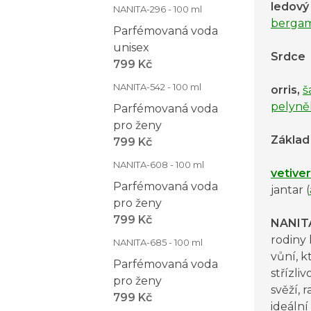
ledov
NANITA-296 - 100 ml
berga
Parfémovaná voda
unisex
Srdce
799 Kč
NANITA-542 - 100 ml
orris,
š
pelyně
Parfémovaná voda
pro ženy
Základ
799 Kč
NANITA-608 - 100 ml
vetiver
Parfémovaná voda
jantar (
pro ženy
799 Kč
NANIT
rodiny
NANITA-685 - 100 ml
vůní, k
Parfémovaná voda
střízliv
pro ženy
svěží, 
799 Kč
ideální