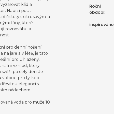
vyzařovat klid a
Roční
er. Nabízí pocit
období
:
ní čistoty s citrusovými a
nými tóny, které
inspirováno
ují rovnováhu a
nost.
tní pro denní nošení,
 na jaře a v létě, je tato
eální pro uhlazený,
onální vzhled, který
 svěží po celý den. Je
 volbou pro ty, kdo
 dřevitou eleganci s
ním nádechem.
ovaná voda pro muže 10