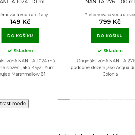
ANITA-1024 - 10 ml
NANITA-276 - 100 ml
fémovaná voda pro ženy
Parfémovaná voda unise
149 Kč
799 Kč
DO KOŠÍKU
DO KOŠÍKU
Skladem
Skladem
ální vůně NANITA-1024 má
Originální vůně NANITA-27
é složení jako Kayali Yum
podobné složení jako Acqua d
ujee Marshmallow 81
Colonia
trast mode