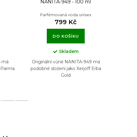
NANITA-949 - 100 ml
N
x
Parfémovaná voda unisex
Pa
799 Kč
DO KOŠÍKU
Skladem
6 má
Originální vůně NANITA-949 má
Origin
i Parma
podobné složení jako Xerjoff Erba
podobné 
Gold