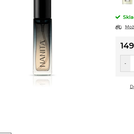
Skl
Možn
149
Měrn
cena:
D