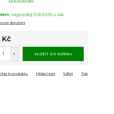
Více informací
adem
12.8.2026
osti doručení
 Kč
á
VLOŽIT DO KOŠÍKU
otaz k produktu
Hlídací pes
Sdílet
Tisk