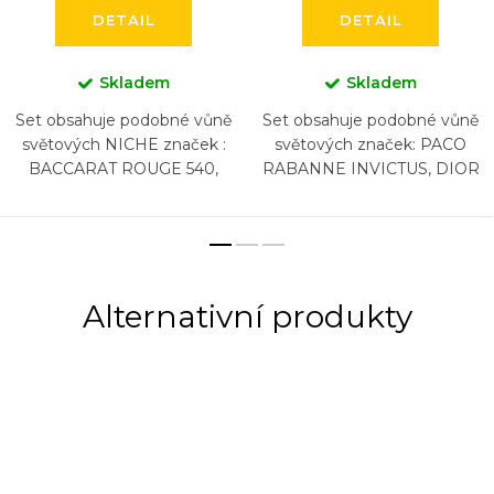
DETAIL
DETAIL
Skladem
Skladem
Set obsahuje podobné vůně
Set obsahuje podobné vůně
světových NICHE značek :
světových značek: PACO
BACCARAT ROUGE 540,
RABANNE INVICTUS, DIOR
BACCARAT ROUGE 540
SAUVAGE, NASOMATTO
EXTRAIT, CREED AVENTUS,
BLACK AFGANO, ARMANI
BYREDO GYPSY WATER,
ACQUA DI GIO , CHANEL
DIPTYQUE...
BLEU, HUGO...