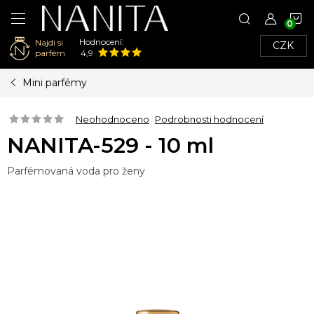
N
Hodnocení:
Najdi si
CZK
K
parfém
4,9
Přejít
Mini parfémy
na
obsah
Neohodnoceno
Podrobnosti hodnocení
NANITA-529 - 10 ml
Parfémovaná voda pro ženy