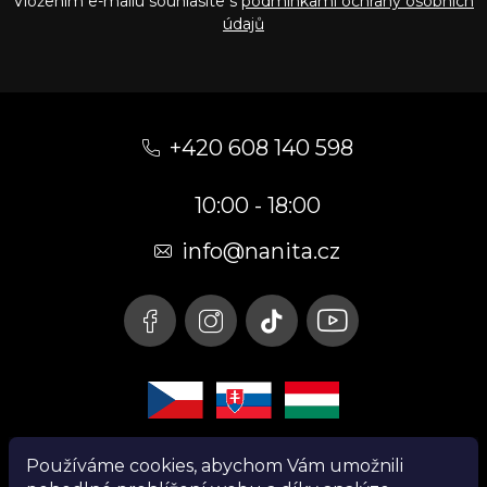
Vložením e-mailu souhlasíte s
podmínkami ochrany osobních
údajů
Z
á
+420 608 140 598
p
10:00 - 18:00
a
t
info@nanita.cz
í
Používáme cookies, abychom Vám umožnili