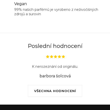
Vegan
99% našich parfémů je vyrobeno z neživočišných
zdrojů a surovin
Poslední hodnocení
K nerozeznání od originálu.
barbora šolcová
VŠECHNA HODNOCENÍ