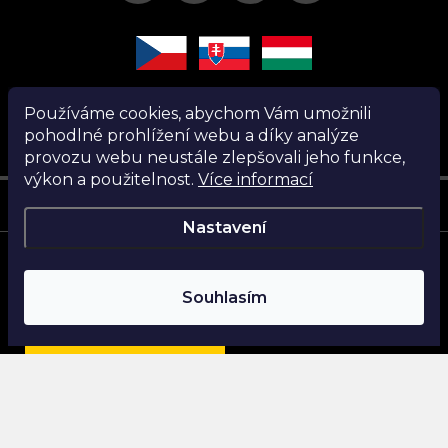
Používáme cookies, abychom Vám umožnili
pohodlné prohlížení webu a díky analýze
provozu webu neustále zlepšovali jeho funkce,
výkon a použitelnost.
Více informací
Instagram
Nastavení
Copyright 2026
Nanita.cz
. Všechna práva vyhrazena.
Souhlasím
Vytvořil Shoptet
Najdi si parfém