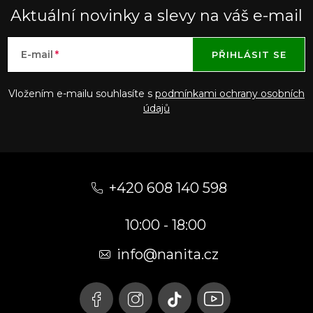
Aktuální novinky a slevy na váš e-mail
E-mail
PŘIHLÁSIT SE
Vložením e-mailu souhlasíte s
podmínkami ochrany osobních
údajů
Z
á
+420 608 140 598
p
10:00 - 18:00
a
t
info@nanita.cz
í