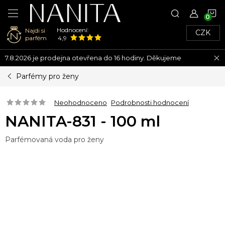
N
Hodnocení:
Najdi si
CZK
K
parfém
4,9
Přejít
7.8.2026 je prodejna otevřena do 16 hodiny. Děkujeme
na
obsah
Parfémy pro ženy
Neohodnoceno
Podrobnosti hodnocení
NANITA-831 - 100 ml
Parfémovaná voda pro ženy