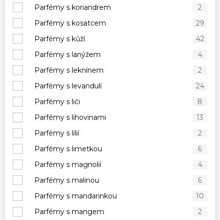
Parfémy s koriandrem
2
Parfémy s kosatcem
29
Parfémy s kůží
42
Parfémy s lanýžem
4
Parfémy s leknínem
2
Parfémy s levandulí
24
Parfémy s liči
8
Parfémy s lihovinami
13
Parfémy s lilií
2
Parfémy s limetkou
6
Parfémy s magnolií
4
Parfémy s malinou
6
Parfémy s mandarinkou
10
Parfémy s mangem
2