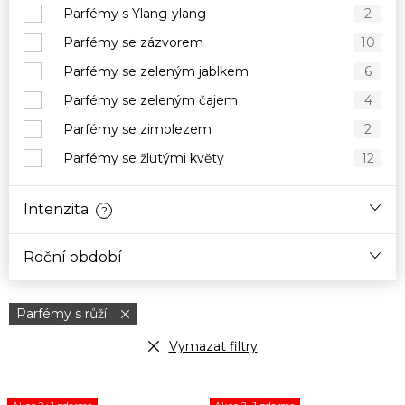
Parfémy s Ylang-ylang
2
Parfémy se zázvorem
10
Parfémy se zeleným jablkem
6
Parfémy se zeleným čajem
4
Parfémy se zimolezem
2
Parfémy se žlutými květy
12
Intenzita
?
Roční období
Parfémy s růží
Vymazat filtry
V