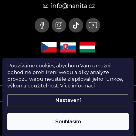
t
info@nanita.cz
í
Používáme cookies, abychom Vám umožnili
pohodlné prohlížení webu a díky analýze
provozu webu neustále zlepšovali jeho funkce,
výkon a použitelnost.
Více informací
Instagram
Nastavení
Copyright 2026
Nanita.cz
. Všechna práva vyhrazena.
Souhlasím
Vytvořil Shoptet
Najdi si parfém