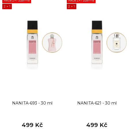
Akce 2+1 zdarma
Akce 2+1 zdarma
ý
2 + 1
2 + 1
p
i
s
p
r
o
d
u
k
t
NANITA-693 - 30 ml
NANITA-621 - 30 ml
ů
499 Kč
499 Kč