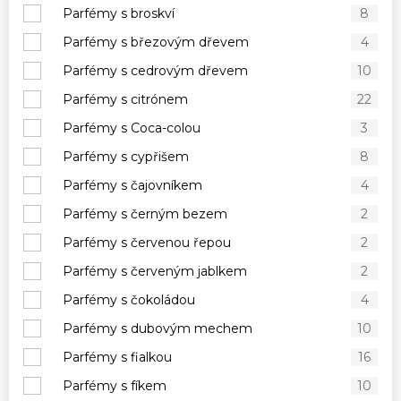
Parfémy s broskví
8
Parfémy s březovým dřevem
4
Parfémy s cedrovým dřevem
10
Parfémy s citrónem
22
Parfémy s Coca-colou
3
Parfémy s cypřišem
8
Parfémy s čajovníkem
4
Parfémy s černým bezem
2
Parfémy s červenou řepou
2
Parfémy s červeným jablkem
2
Parfémy s čokoládou
4
Parfémy s dubovým mechem
10
Parfémy s fialkou
16
Parfémy s fíkem
10