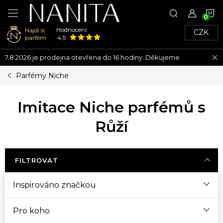
N
Hodnocení:
Najdi si
CZK
K
parfém
4,9
Přejít
7.8.2026 je prodejna otevřena do 16 hodiny. Děkujeme
na
obsah
Parfémy Niche
Imitace Niche parfémů s
Růží
FILTROVAT
Inspirováno značkou
Pro koho