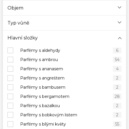
Objem
Typ vůně
Hlavní složky
Parfémy s aldehydy
6
Parfémy s ambrou
54
Parfémy s ananasem
4
Parfémy s angreštem
2
Parfémy s bambusem
2
Parfémy s bergamotem
28
Parfémy s bazalkou
2
Parfémy s bobkovým listem
2
Parfémy s bílými květy
55