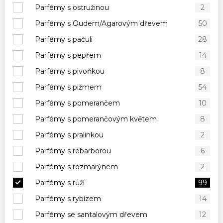
Parfémy s ostružinou
2
Parfémy s Oudem/Agarovým dřevem
50
Parfémy s pačuli
28
Parfémy s pepřem
14
Parfémy s pivoňkou
8
Parfémy s pižmem
54
Parfémy s pomerančem
10
Parfémy s pomerančovým květem
8
Parfémy s pralinkou
2
Parfémy s rebarborou
6
Parfémy s rozmarýnem
2
Parfémy s růží
99
Parfémy s rybízem
14
Parfémy se santalovým dřevem
12