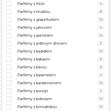
Parfémy s frézií
4
Parfémy s hruškou
8
Parfémy s grapefruitem
14
Parfémy s jalovcem
4
Parfémy s jasmínem
14
Parfémy s jedlovým dřevem
2
Parfémy s kadidlem
14
Parfémy s kakaem
6
Parfémy s kávou
9
Parfémy s karamelem
4
Parfémy s kardamomem
14
Parfémy s konopí
2
Parfémy s kokosem
10
Parfémy s konvalinkou
10