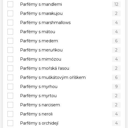
Parfémy s mandlemi
12
Parfémy s marakujou
2
Parfémy s marshmallows
4
Parfémy s mátou
4
Parfémy s medem
6
Parfémy s meruňkou
2
Parfémy s mimózou
4
Parfémy s mořská řasou
2
Parfémy s muškátovým oříškem
6
Parfémy s myrhou
9
Parfémy s myrtou
2
Parfémy s narcisem
2
Parfémy s neroli
4
Parfémy s orchidejí
4