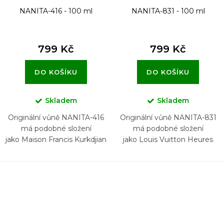
NANITA-416 - 100 ml
NANITA-831 - 100 ml
799 Kč
799 Kč
DO KOŠÍKU
DO KOŠÍKU
Skladem
Skladem
Originální vůně NANITA-416
Originální vůně NANITA-831
má podobné složení
má podobné složení
jako Maison Francis Kurkdjian
jako Louis Vuitton Heures
L'Homme À la Rose
d'Absence