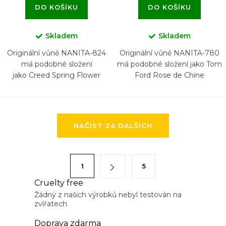
DO KOŠÍKU
DO KOŠÍKU
Skladem
Skladem
Originální vůně NANITA-824
Originální vůně NANITA-780
má podobné složení
má podobné složení jako Tom
jako Creed Spring Flower
Ford Rose de Chine
O
NAČÍST 24 DALŠÍCH
v
l
á
S
1
5
d
t
a
Cruelty free
r
Žádný z našich výrobků nebyl testován na
c
á
zvířatech
í
n
p
Doprava zdarma